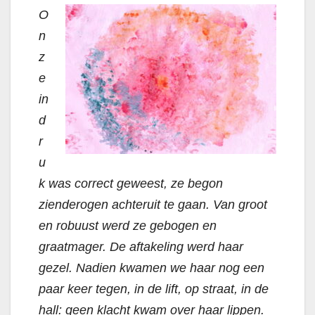
O
n
z
e
in
d
r
u
k was correct geweest, ze begon
zienderogen achteruit te gaan. Van groot
en robuust werd ze gebogen en
graatmager. De aftakeling werd haar
gezel. Nadien kwamen we haar nog een
paar keer tegen, in de lift, op straat, in de
hall: geen klacht kwam over haar lippen.