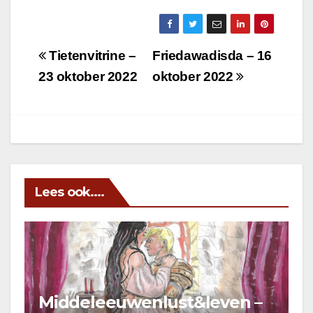
Berichtnavigatie
Tietenvitrine –
Friedawadisda – 16
23 oktober 2022
oktober 2022
Lees ook....
Middeleeuwenlust&leven –