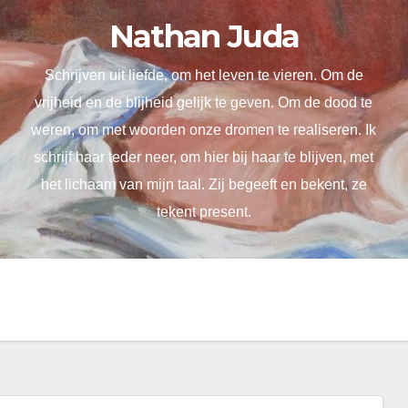
Nathan Juda
Schrijven uit liefde, om het leven te vieren. Om de
vrijheid en de blijheid gelijk te geven. Om de dood te
weren, om met woorden onze dromen te realiseren. Ik
schrijf haar teder neer, om hier bij haar te blijven, met
het lichaam van mijn taal. Zij begeeft en bekent, ze
tekent present.