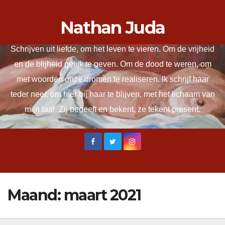
Ga
Nathan Juda
naar
de
Schrijven uit liefde, om het leven te vieren. Om de vrijheid
inhoud
en de blijheid gelijk te geven. Om de dood te weren, om
met woorden onze dromen te realiseren. Ik schrijf haar
teder neer, om hier bij haar te blijven, met het lichaam van
mijn taal. Zij begeeft en bekent, ze tekent present.
Maand:
maart 2021