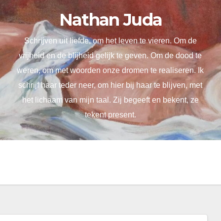
Nathan Juda
Schrijven uit liefde, om het leven te vieren. Om de
vrijheid en de blijheid gelijk te geven. Om de dood te
weren, om met woorden onze dromen te realiseren. Ik
schrijf haar teder neer, om hier bij haar te blijven, met
het lichaam van mijn taal. Zij begeeft en bekent, ze
tekent present.