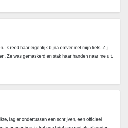
Ik reed haar eigenlijk bijna omver met mijn fiets. Zij
gen. Ze was gemaskerd en stak haar handen naar me uit,
kte, lag er ondertussen een schrijven, een officieel
ijn brievenbus, ik trof een brief aan met als afzender