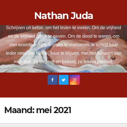
Ga
Nathan Juda
naar
de
Schrijven uit liefde, om het leven te vieren. Om de vrijheid
inhoud
en de blijheid gelijk te geven. Om de dood te weren, om
met woorden onze dromen te realiseren. Ik schrijf haar
teder neer, om hier bij haar te blijven, met het lichaam van
mijn taal. Zij begeeft en bekent, ze tekent present.
Maand:
mei 2021