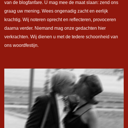
van de blogfanfare. U mag mee de maat slaan: zend ons
graag uw mening. Wees ongenadig zacht en eerlijk
krachtig. Wij noteren oprecht en reflecteren, provoceren
daarna verder. Niemand mag onze gedachten hier
verkrachten. Wij dienen u met de tedere schoonheid van
ons woordfestijn.