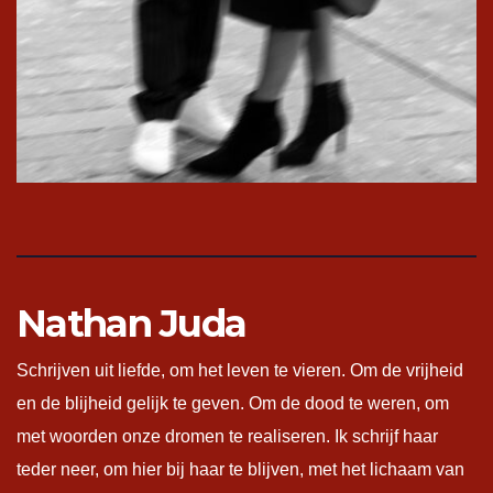
Nathan Juda
Schrijven uit liefde, om het leven te vieren. Om de vrijheid
en de blijheid gelijk te geven. Om de dood te weren, om
met woorden onze dromen te realiseren. Ik schrijf haar
teder neer, om hier bij haar te blijven, met het lichaam van