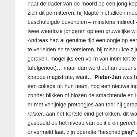
naar de dader van de moord op een jong koppe
zich dit permitteren, hij klapte niet alleen mee
beschuldigde bovendien – minstens indirec
twee weerloze jongeren op een gruwelijke wi
Andreas had al geruime tijd een oogje op een
te verleiden en te versieren, hij misbruikte z
geraken, mogelijks een vorm van intimiteit te
tafelgenoot)… maar dan werd Johan opeens he
knappe magistrate, want…
Pieter-Jan
was he
een collega uit hun team, nog een nieuwelin
zonder blikken of blozen de smachtende en
er met venijnige pretoogjes aan toe: hij gera
rekker
, aan het kortste eind getrokken, dit 
gespeeld op het niveau van politie en gerecht
onvermeld laat, zijn operatie “beschadiging”