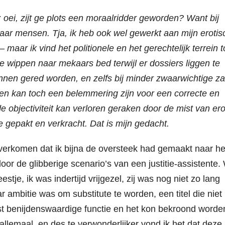
oei, zijt ge plots een moraalridder geworden? Want bij
 maar mensen. Tja, ik heb ook wel gewerkt aan mijn erotis
 maar ik vind het politionele en het gerechtelijk terrein 
e wippen naar mekaars bed terwijl er dossiers liggen te
nen gered worden, en zelfs bij minder zwaarwichtige z
ten kan toch een belemmering zijn voor een correcte en
 objectiviteit kan verloren geraken door de mist van ero
e gepakt en verkracht. Dat is mijn gedacht.
overkomen dat ik bijna de oversteek had gemaakt naar he
oor de glibberige scenario’s van een justitie-assistente.
je, ik was indertijd vrijgezel, zij was nog niet zo lang
 ambitie was om substitute te worden, een titel die niet
t benijdenswaardige functie en het kon bekroond worde
allemaal, en des te verwonderlijker vond ik het dat deze