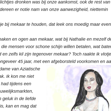
ichtjes dronken was bij onze aankomst, ook de rest van
 iedereen er notie nam van onze aanwezigheid, niettemin
tje bij mekaar te houden, dat leek ons moedig maar eve
t haken en ogen aan mekaar, wat bij Nathalie en mezelf d
js die mensen voor schone schijn willen betalen, wat bate
 en zelfs kil zijn tegenover mekaar? Toch raakte ik vlotje
ongeveer 45 jaar, met een afgeborsteld
voorkomen en a
 dame van Aziatische
ak. Ik kon me niet
 had tijdens een
huwelijksmarkten,
geluk in de liefde
 is, kan en mag dat