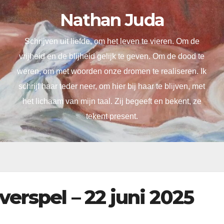
Nathan Juda
Schrijven uit liefde, om het leven te vieren. Om de
vrijheid en de blijheid gelijk te geven. Om de dood te
weren, om met woorden onze dromen te realiseren. Ik
schrijf haar teder neer, om hier bij haar te blijven, met
het lichaam van mijn taal. Zij begeeft en bekent, ze
tekent present.
verspel – 22 juni 2025