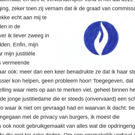
ing, zeker toen zij vernam dat
ik de graad van commissa
lekke echt aan mij te
den in de
er ik liever zweeg in
den. Enfin, mijn
mijn justitiële
ons vermeende
Maar ook: meer dan een keer benadrukte ze dat ik haar s
ossier kon helpen, geen probleem hoor! Toegegeven, dat
ling waar niets op aan te merken viel, geheel binnen he
de jonge justitiedame die er steeds (onvervaard) een sc
o waar ik niet om gevraagd had en waarvan ik dacht: tie
omgegaan met de privacy van burgers, ik moest die
s ook nooit gebruikgemaakt van alles wat die opdringerig