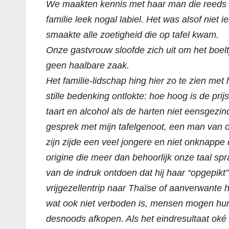
We maakten kennis met haar man die reeds l
familie leek nogal labiel. Het was alsof niet
smaakte alle zoetigheid die op tafel kwam.
Onze gastvrouw sloofde zich uit om het boel
geen haalbare zaak.
Het familie-lidschap hing hier zo te zien me
stille bedenking ontlokte: hoe hoog is de pri
taart en alcohol als de harten niet eensgezind
gesprek met mijn tafelgenoot, een man van 
zijn zijde een veel jongere en niet onknappe
origine die meer dan behoorlijk onze taal spr
van de indruk ontdoen dat hij haar “opgepikt”
vrijgezellentrip naar Thaïse of aanverwante 
wat ook niet verboden is, mensen mogen hun 
desnoods afkopen. Als het eindresultaat oké