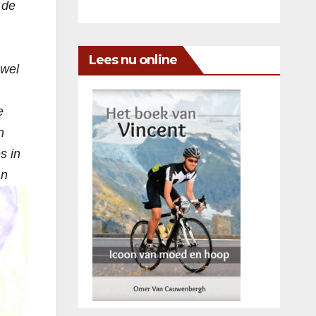
 de
Lees nu online
nwel
e
n
s in
an