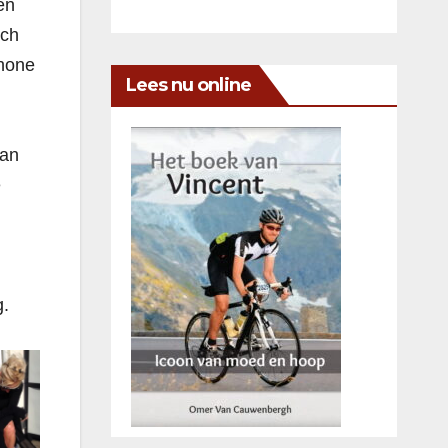
en
sch
chone
Lees nu online
van
e
g.