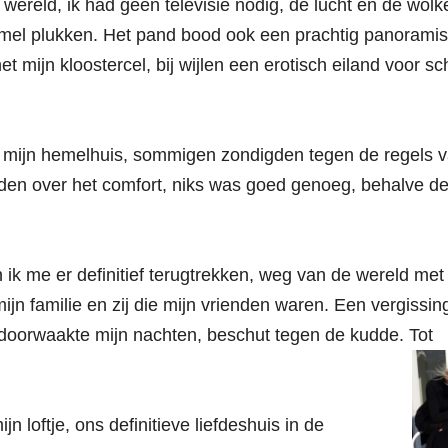
 wereld, ik had geen televisie nodig, de lucht en de wolk
emel plukken. Het pand bood ook een prachtig panorami
het mijn kloostercel, bij wijlen een erotisch eiland voor s
n mijn hemelhuis, sommigen zondigden tegen de regels 
den over het comfort, niks was goed genoeg, behalve d
ik me er definitief terugtrekken, weg van de wereld met
ijn familie en zij die mijn vrienden waren. Een vergissin
 doorwaakte mijn nachten, beschut tegen de kudde. Tot
loftje, ons definitieve liefdeshuis in de