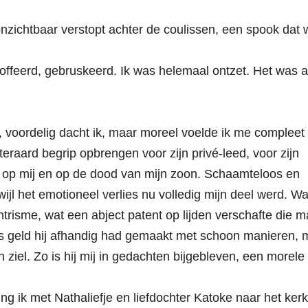
zichtbaar verstopt achter de coulissen, een spook dat 
offeerd, gebruskeerd. Ik was helemaal ontzet. Het was a
 voordelig dacht ik, maar moreel voelde ik me compleet 
teraard begrip opbrengen voor zijn privé-leed, voor zijn
ijd op mij en op de dood van mijn zoon. Schaamteloos en
wijl het emotioneel verlies nu volledig mijn deel werd. Wa
risme, wat een abject patent op lijden verschafte die 
ns geld hij afhandig had gemaakt met schoon manieren, 
iel. Zo is hij mij in gedachten bijgebleven, een morele 
ing ik met Nathaliefje en liefdochter Katoke naar het ker