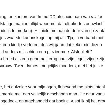
ening ten kantore van Immo DD afscheid nam van
mister
tstatige manier, altijd weer met dat ultrakorte zenuwlachj
eende ik te merken). Hij hield me aan de deur van de zaak
jn zwaarste kanonskogel op mij af: “Tja, in verband met 
een kindje verloren, dus wij gaan dat zeker niet lezen.
nd anders misschien een plezier mee. Alstublieft.”
schreed als een generaal terug naar zijn leger, zijnde zij
etsvrouw. Twee dames, mogelijks moeders, met het juiste
, het duizelde voor mijn ogen, ik bevond me plots totaal
chtmerrie met een valselijk geschapen man. De deur van
gedoekt en afgehandeld dat boeltje. Alsof ik bij het gro