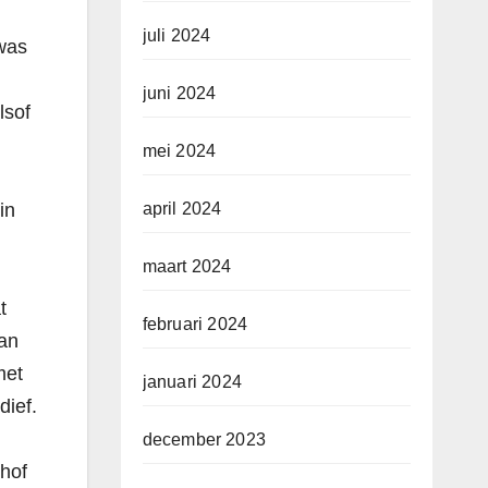
juli 2024
was
juni 2024
lsof
mei 2024
in
april 2024
maart 2024
t
februari 2024
man
met
januari 2024
dief.
december 2023
khof