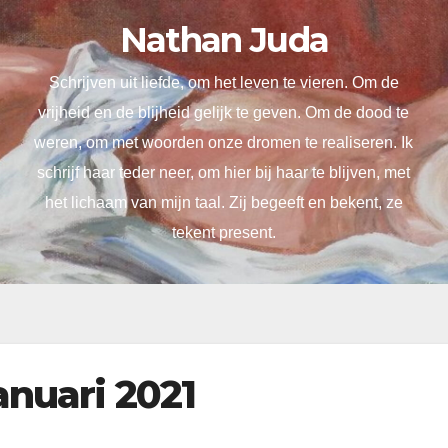
Nathan Juda
Schrijven uit liefde, om het leven te vieren. Om de
vrijheid en de blijheid gelijk te geven. Om de dood te
weren, om met woorden onze dromen te realiseren. Ik
schrijf haar teder neer, om hier bij haar te blijven, met
het lichaam van mijn taal. Zij begeeft en bekent, ze
tekent present.
januari 2021