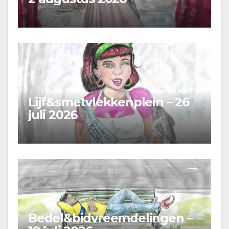
Lijf&smetvlekkenplein – 26
juli 2026
Bedel&bidvreemdelingen –