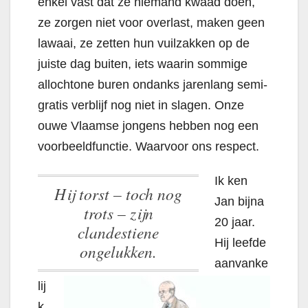
enkel vast dat ze niemand kwaad doen,
ze zorgen niet voor overlast, maken geen
lawaai, ze zetten hun vuilzakken op de
juiste dag buiten, iets waarin sommige
allochtone buren ondanks jarenlang semi-
gratis verblijf nog niet in slagen. Onze
ouwe Vlaamse jongens hebben nog een
voorbeeldfunctie. Waarvoor ons respect.
Ik ken
Hij torst – toch nog
Jan bijna
trots – zijn
20 jaar.
clandestiene
Hij leefde
ongelukken.
aanvanke
lij
k