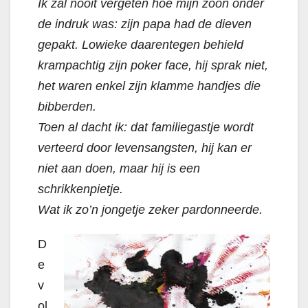
Ik zal nooit vergeten hoe mijn zoon onder
de indruk was: zijn papa had de dieven
gepakt. Lowieke daarentegen behield
krampachtig zijn poker face, hij sprak niet,
het waren enkel zijn klamme handjes die
bibberden.
Toen al dacht ik: dat familiegastje wordt
verteerd door levensangsten, hij kan er
niet aan doen, maar hij is een
schrikkenpietje.
Wat ik zo’n jongetje zeker pardonneerde.
D
e
v
ol