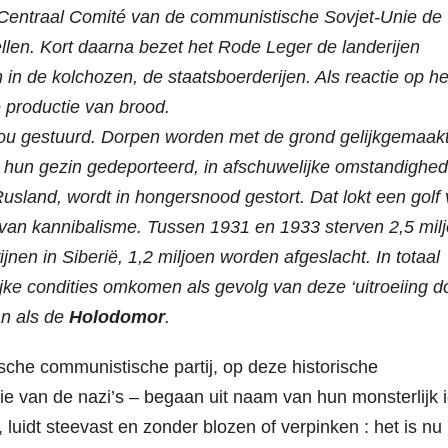
 Centraal Comité van de communistische Sovjet-Unie de
ellen. Kort daarna bezet het Rode Leger de landerijen
in de kolchozen, de staatsboerderijen. Als reactie op he
 productie van brood.
ou gestuurd. Dorpen worden met de grond gelijkgemaakt
hun gezin gedeporteerd, in afschuwelijke omstandighed
usland, wordt in hongersnood gestort. Dat lokt een golf
n van kannibalisme. Tussen 1931 en 1933 sterven 2,5 mil
nen in Siberië, 1,2 miljoen worden afgeslacht. In totaal
ijke condities omkomen als gevolg van deze ‘uitroeiing d
an als de
Holodomor
.
che communistische partij, op deze historische
e van de nazi’s – begaan uit naam van hun monsterlijk 
, luidt steevast en zonder blozen of verpinken : het is nu 