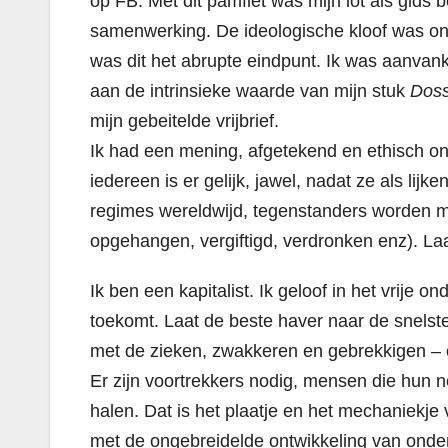
op FB. Met dit pamflet was mijn lot als gids
samenwerking. De ideologische kloof was o
was dit het abrupte eindpunt. Ik was aanvan
aan de intrinsieke waarde van mijn stuk
Doss
mijn gebeitelde vrijbrief.
Ik had een mening, afgetekend en ethisch on
iedereen is er gelijk, jawel, nadat ze als lij
regimes wereldwijd, tegenstanders worden m
opgehangen, vergiftigd, verdronken enz). Laat 
Ik ben een kapitalist. Ik geloof in het vrije
toekomt. Laat de beste haver naar de snels
met de zieken, zwakkeren en gebrekkigen – o
Er zijn voortrekkers nodig, mensen die hun n
halen. Dat is het plaatje en het mechaniekj
met de ongebreidelde ontwikkeling van onder