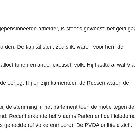
epensioneerde arbeider, is steeds geweest: het geld ga
rden. De kapitalisten, zoals ik, waren voor hem de
 allochtonen en ander exotisch volk. Hij haatte al wat V
 de oorlog. Hij en zijn kameraden de Russen waren de
2 bij de stemming in het parlement toen de motie tegen de
emd. Recent erkende het Vlaams Parlement de Holodom
ls genocide (of volkerenmoord). De PVDA onthield zich.