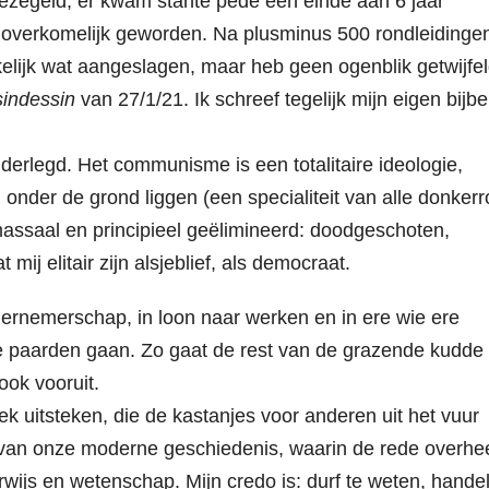
 bezegeld, er kwam stante pede een einde aan 6 jaar
noverkomelijk geworden. Na plusminus 500 rondleidinge
kelijk wat aangeslagen, maar heb geen ogenblik getwijfe
indessin
van 27/1/21. Ik schreef tegelijk mijn eigen bijbe
derlegd. Het communisme is een totalitaire ideologie,
ken onder de grond liggen (een specialiteit van alle donker
assaal en principieel geëlimineerd: doodgeschoten,
mij elitair zijn alsjeblief, als democraat.
 ondernemerschap, in loon naar werken en in ere wie ere
te paarden gaan. Zo gaat de rest van de grazende kudde
ok vooruit.
ek uitsteken, die de kastanjes voor anderen uit het vuur
e van onze moderne geschiedenis, waarin de rede overhee
wijs en wetenschap. Mijn credo is: durf te weten, hande