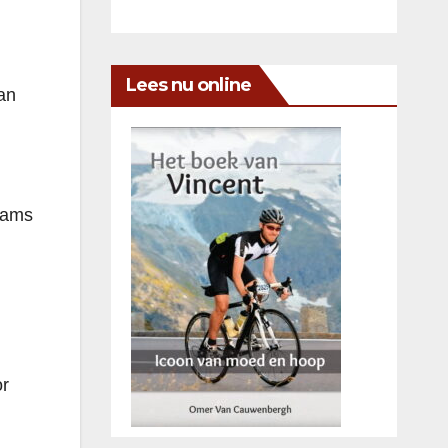
Lees nu online
an
laams
or