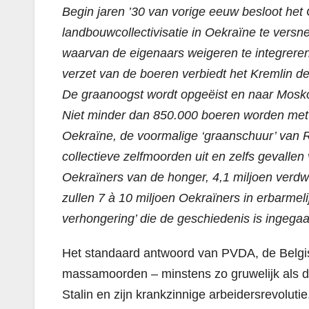
Begin jaren ’30 van vorige eeuw besloot h
et
landbouwcollectivisatie in Oekraïne te versn
waarvan de eigenaars weigeren te integreren 
verzet van de boeren verbiedt het Kremlin de
De graanoogst wordt opgeëist en naar Mosk
Niet minder dan 850.000 boeren worden met 
Oekraïne, de voormalige ‘graanschuur’ van R
collectieve zelfmoorden uit en zelfs gevalle
Oekraïners van de honger, 4,1 miljoen verdwij
zullen 7 à 10 miljoen Oekraïners in erbarmel
verhongering’ die de geschiedenis is ingega
Het standaard antwoord van PVDA, de Belgis
massamoorden – minstens zo gruwelijk als di
Stalin en zijn krankzinnige arbeidersrevolutie