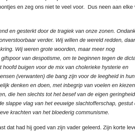
ontjes en zeg ons niet te veel voor. Dus neen aan elke
ekend en gesterkt door de tragiek van onze zonen. Ondan
onverstoorbaar verder. Wij willen de wereld redden, da
ne kring. Wij weren grote woorden, maar meer nog
r gifspoor van despotisme, om te beginnen tegen de dict
et hoofd buigen voor de mix van cholerieke hysterie en
nsen (verwanten) die bang zijn voor de leegheid in hun
kelijk denken en doen, met inbegrip van voelen en kiezen
n, die hen slechts tot het besef van de eigen geringhei
de slappe vlag van het eeuwige slachtofferschap, gestut
tieve krachten van het bloederig communisme.
ast dat had hij goed van zijn vader geleerd. Zijn korte le