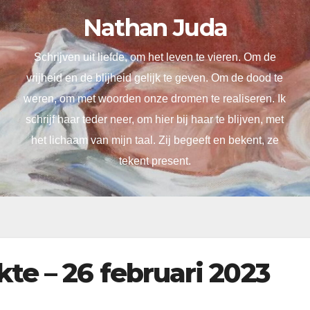
Nathan Juda
Schrijven uit liefde, om het leven te vieren. Om de
vrijheid en de blijheid gelijk te geven. Om de dood te
weren, om met woorden onze dromen te realiseren. Ik
schrijf haar teder neer, om hier bij haar te blijven, met
het lichaam van mijn taal. Zij begeeft en bekent, ze
tekent present.
te – 26 februari 2023