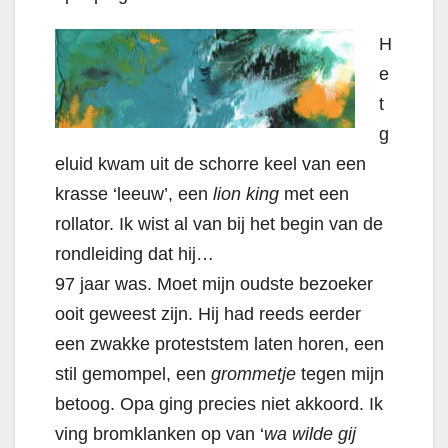
H
e
t
g
eluid kwam uit de schorre keel van een
krasse ‘leeuw’, een
lion king
met een
rollator. Ik wist al van bij het begin van de
rondleiding dat hij…
97 jaar was. Moet mijn oudste bezoeker
ooit geweest zijn. Hij had reeds eerder
een zwakke proteststem laten horen, een
stil gemompel, een
grommetje
tegen mijn
betoog. Opa ging precies niet akkoord. Ik
ving bromklanken op van ‘
wa wilde gij