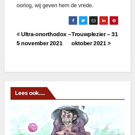
oorlog, wij geven hem de vrede.
Berichtnavigatie
Ultra-onorthodox –
Trouwplezier – 31
5 november 2021
oktober 2021
Lees ook....