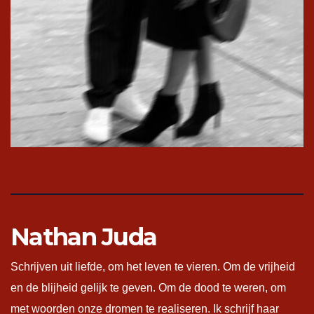
Nathan Juda
Schrijven uit liefde, om het leven te vieren. Om de vrijheid
en de blijheid gelijk te geven. Om de dood te weren, om
met woorden onze dromen te realiseren. Ik schrijf haar