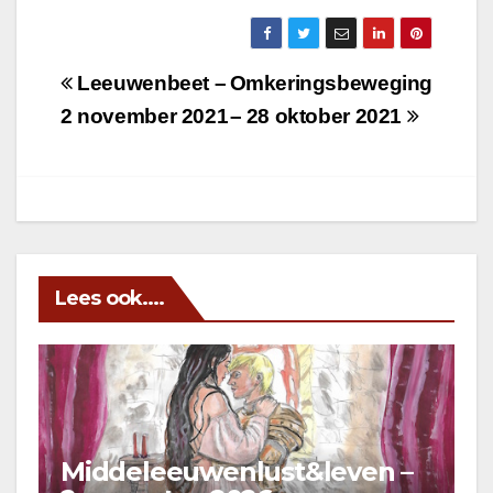
Berichtnavigatie
Leeuwenbeet –
Omkeringsbeweging
2 november 2021
– 28 oktober 2021
Lees ook....
Middeleeuwenlust&leven –