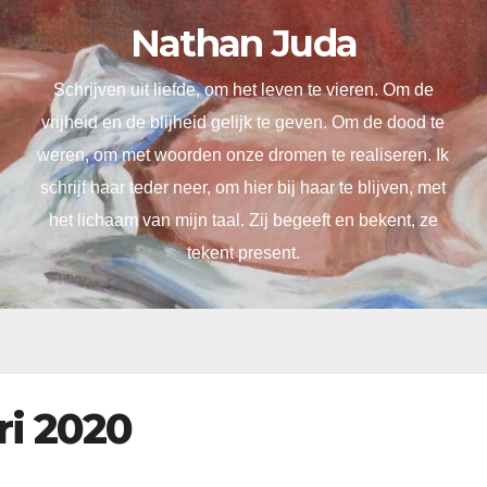
Nathan Juda
Schrijven uit liefde, om het leven te vieren. Om de
vrijheid en de blijheid gelijk te geven. Om de dood te
weren, om met woorden onze dromen te realiseren. Ik
schrijf haar teder neer, om hier bij haar te blijven, met
het lichaam van mijn taal. Zij begeeft en bekent, ze
tekent present.
ri 2020