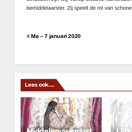
bemiddelaarster. Zij speelt de rol van schon
Berichtnavigatie
Ma – 7 januari 2020
Lees ook....
Middeleeuwenlust
Lijf