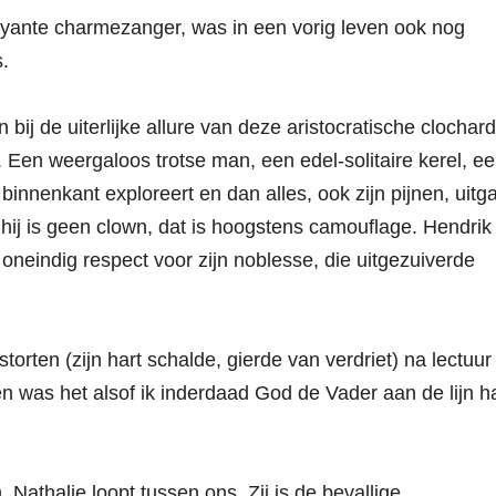
boyante charmezanger, was in een vorig leven ook nog
s.
n bij de uiterlijke allure van deze aristocratische clochard
op. Een weergaloos trotse man, een edel-solitaire kerel, e
binnenkant exploreert en dan alles, ook zijn pijnen, uitga
 hij is geen clown, dat is hoogstens camouflage. Hendrik 
n oneindig respect voor zijn noblesse, die uitgezuiverde
torten (zijn hart schalde, gierde van verdriet) na lectuur
en was het alsof ik inderdaad God de Vader aan de lijn h
 Nathalie loopt tussen ons. Zij is de bevallige