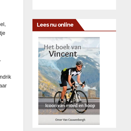
el,
Lees nu online
tje
.
.
ndrik
aar