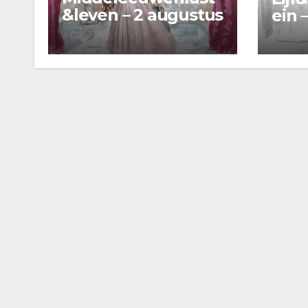
&leven – 2 augustus
ein –
2026