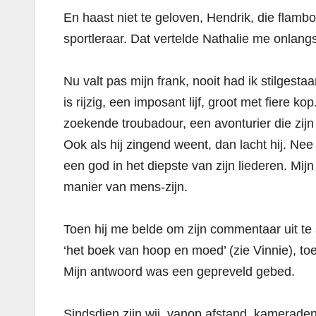
En haast niet te geloven, Hendrik, die flam
sportleraar. Dat vertelde Nathalie me onlang
Nu valt pas mijn frank, nooit had ik stilgestaa
is rijzig, een imposant lijf, groot met fiere k
zoekende troubadour, een avonturier die zijn 
Ook als hij zingend weent, dan lacht hij. Nee
een god in het diepste van zijn liederen. Mij
manier van mens-zijn.
Toen hij me belde om zijn commentaar uit te s
‘het boek van hoop en moed’ (zie Vinnie), to
Mijn antwoord was een gepreveld gebed.
Sindsdien zijn wij, vanop afstand, kameraden.