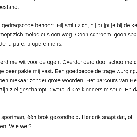
bestand.
edragscode behoort. Hij smijt zich, hij grijpt je bij de ke
hij mept zich melodieus een weg. Geen schroom, geen spa
ettend pure, propere mens.
 werd me wit voor de ogen. Overdonderd door schoonheid
e beer pakte mij vast. Een goedbedoelde trage wurging
pen mekaar zonder grote woorden. Het parcours van He
 zijn ziel geschampt. Overal dikke klodders miserie. En d
 sportman, één brok gezondheid. Hendrik snapt dat, of
jpen. Wie wel?