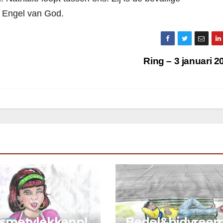
e Engel van God.
Ring – 3 januari 
&smetvlekkenpl
Bedel&bidvree