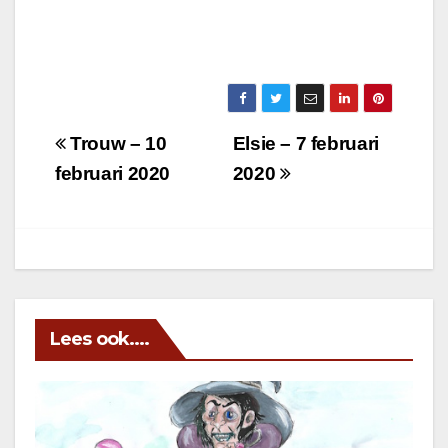
Berichtnavigatie
Trouw – 10
Elsie – 7 februari
februari 2020
2020
Lees ook....