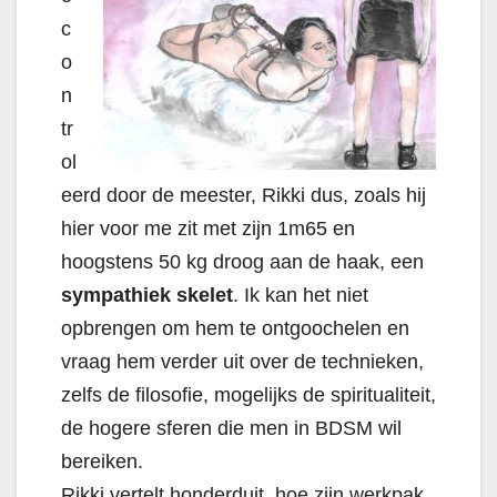
c
o
n
tr
ol
eerd door de meester, Rikki dus, zoals hij
hier voor me zit met zijn 1m65 en
hoogstens 50 kg droog aan de haak, een
sympathiek skelet
. Ik kan het niet
opbrengen om hem te ontgoochelen en
vraag hem verder uit over de technieken,
zelfs de filosofie, mogelijks de spiritualiteit,
de hogere sferen die men in BDSM wil
bereiken.
Rikki vertelt honderduit, hoe zijn werkpak