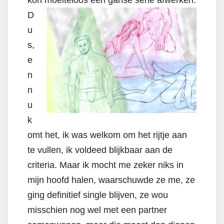
kon moeiteloos een ganse serie
afwerken.
D
u
s,
e
n
n
u
k
omt het, ik was welkom om het rijtje aan
te vullen, ik voldeed blijkbaar aan de
criteria. Maar ik mocht me zeker niks in
mijn hoofd halen, waarschuwde ze me, ze
ging definitief single blijven, ze wou
misschien nog wel met een partner