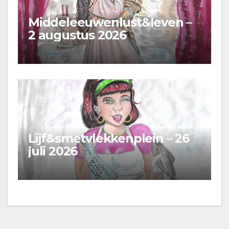
Middeleeuwenlust&leven –
2 augustus 2026
Lijf&smetvlekkenplein – 26
juli 2026