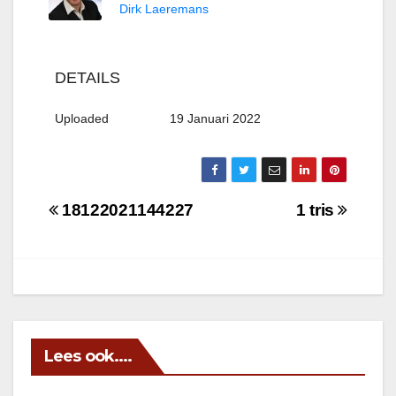
Dirk Laeremans
DETAILS
Uploaded
19 Januari 2022
Berichtnavigatie
18122021144227
1 tris
Lees ook....