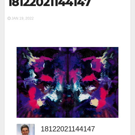
18122021144147
JAN 19, 2022
18122021144147