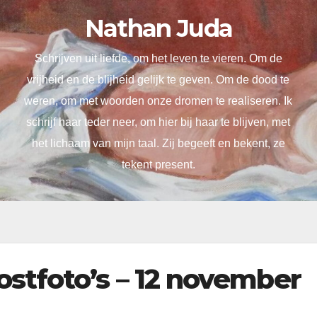
Nathan Juda
Schrijven uit liefde, om het leven te vieren. Om de
vrijheid en de blijheid gelijk te geven. Om de dood te
weren, om met woorden onze dromen te realiseren. Ik
schrijf haar teder neer, om hier bij haar te blijven, met
het lichaam van mijn taal. Zij begeeft en bekent, ze
tekent present.
stfoto’s – 12 november