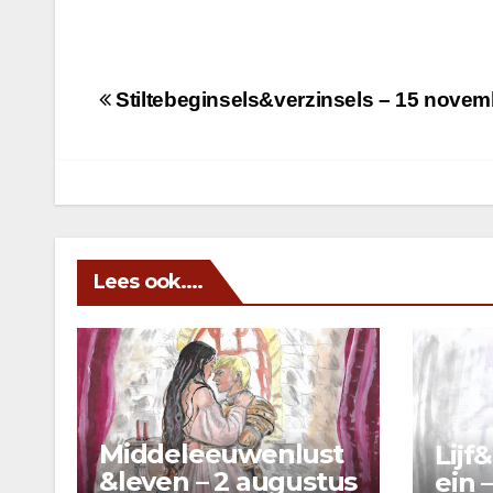
Berichtnavigatie
Stiltebeginsels&verzinsels – 15 novem
Lees ook....
Middeleeuwenlust
Lijf
&leven – 2 augustus
ein –