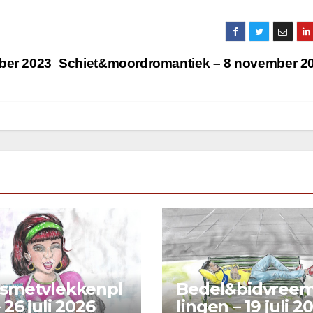
ber 2023
Schiet&moordromantiek – 8 november 2
&smetvlekkenpl
Bedel&bidvree
 26 juli 2026
lingen – 19 juli 2