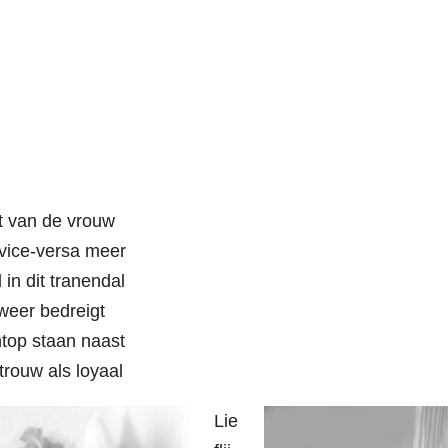
 van de vrouw
s vice-versa meer
in dit tranendal
 weer bedreigt
chtop staan naast
rouw als loyaal
Lie