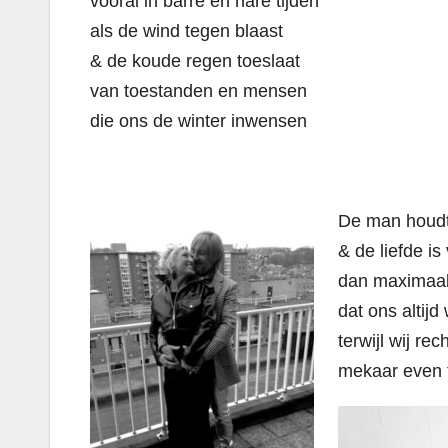
vooral in barre en nare tijden
als de wind tegen blaast
& de koude regen toeslaat
van toestanden en mensen
die ons de winter inwensen
De man houdt
& de liefde i
dan maximaal 
dat ons altijd
terwijl wij re
mekaar even t