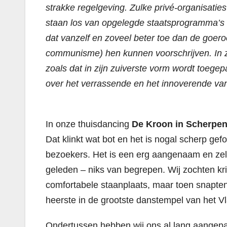
strakke regelgeving. Zulke privé-organisatie
staan los van opgelegde staatsprogramma’s 
dat vanzelf en zoveel beter toe dan de goero
communisme) hen kunnen voorschrijven. In zij
zoals dat in zijn zuiverste vorm wordt toeg
over het verrassende en het innoverende van
In onze thuisdancing
De Kroon in Scherpe
Dat klinkt wat bot en het is nogal scherp gef
bezoekers. Het is een erg aangenaam en zelfs
geleden – niks van begrepen. Wij zochten kri
comfortabele staanplaats, maar toen snapte
heerste in de grootste danstempel van het V
Ondertussen hebben wij ons al lang aangepas