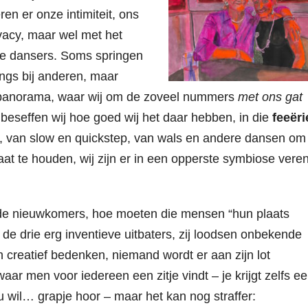
en er onze intimiteit, ons
ivacy, maar wel met het
ke dansers. Soms springen
ngs bij anderen, maar
nspanorama, waar wij om de zoveel nummers
met ons gat
beseffen wij hoe goed wij het daar hebben, in die
feeëri
, van slow en quickstep, van wals en andere dansen om
maat te houden, wij zijn er in een opperste symbiose vere
 de nieuwkomers, hoe moeten die mensen “hun plaats
 de drie erg inventieve uitbaters, zij loodsen onbekende
en creatief bedenken, niemand wordt er aan zijn lot
aar men voor iedereen een zitje vindt – je krijgt zelfs e
 wil… grapje hoor – maar het kan nog straffer: