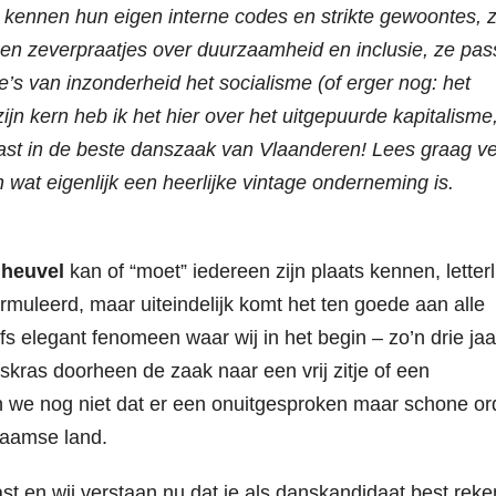
s kennen hun eigen interne codes en strikte gewoontes, 
en zeverpraatjes over duurzaamheid en inclusie, ze pa
e’s van inzonderheid het socialisme (of erger nog: het
n kern heb ik het hier over het uitgepuurde kapitalisme
epast in de beste danszaak van Vlaanderen! Lees graag v
 wat eigenlijk een heerlijke vintage onderneming is.
nheuvel
kan of “moet” iedereen zijn plaats kennen, letterli
ormuleerd, maar uiteindelijk komt het ten goede aan alle
 elegant fenomeen waar wij in het begin – zo’n drie jaa
skras doorheen de zaak naar een vrij zitje of een
n we nog niet dat er een onuitgesproken maar schone or
laamse land.
t en wij verstaan nu dat je als danskandidaat best reke