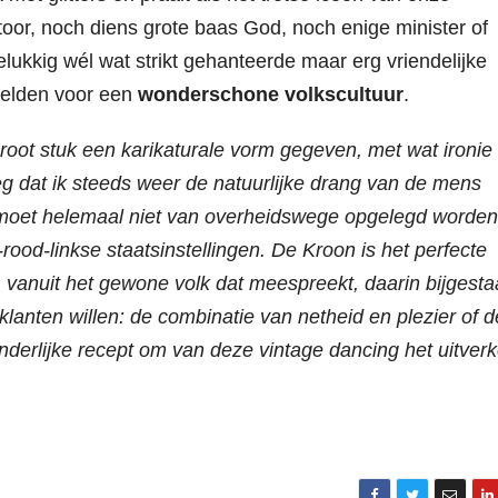
or, noch diens grote baas God, noch enige minister of
ukkig wél wat strikt gehanteerde maar erg vriendelijke
gelden voor een
wonderschone volkscultuur
.
root stuk een karikaturale vorm gegeven, met wat ironie
g dat ik steeds weer de natuurlijke drang van de mens
t moet helemaal niet van overheidswege opgelegd worden
-rood-linkse staatsinstellingen. De Kroon is het perfecte
, vanuit het gewone volk dat meespreekt, daarin bijgest
lanten willen: de combinatie van netheid en plezier of d
tzonderlijke recept om van deze vintage dancing het uitver