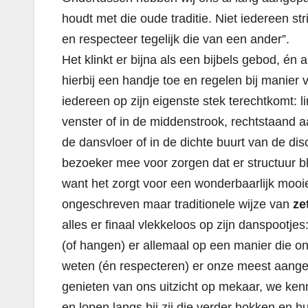
houdt met die oude traditie. Niet iedereen str
en respecteer tegelijk die van een ander”.
Het klinkt er bijna als een bijbels gebod, én 
hierbij een handje toe en regelen bij manier
iedereen op zijn eigenste stek terechtkomt: l
venster of in de middenstrook, rechtstaand a
de dansvloer of in de dichte buurt van de dis
bezoeker mee voor zorgen dat
er structuur bl
want het zorgt voor een wonderbaarlijk mooi
ongeschreven maar traditionele wijze van
ze
alles er finaal vlekkeloos op zijn danspootjes
(of hangen) er allemaal op een manier die o
weten (én respecteren) er onze meest aang
genieten van ons uitzicht op mekaar, we ke
en lopen langs bij zij die verder hokken en 