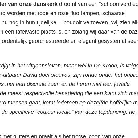
ter van onze danskerk
droomt van een “schoon verdiep
urd worden met rode en roze fluo-lampen, schaarse
er nu nog in hun tijdelijke… boudoir vertoeven. Wij zien al
aan een tafelvaste plaats is, en zolang wij daar van de ba
ordentelijk georchestreerde en elegant gesystematisee
rijgt in het uitgaansleven, maar wél in De Kroon, is vol
uitbater David doet steevast zijn ronde onder het publi
s met een discrete zoen en de heren met een joviale
h de meest respectvolle benadering die een klant zich ma
rd mensen gaat, komt iedereen op dezelfde hoffelijke m
 de specifieke “couleur locale” van deze topdancing, het
met glitters en praalt als het trotse icoon van onze