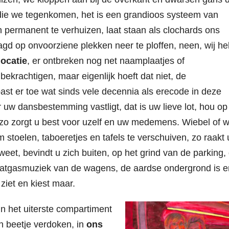
die we tegenkomen, het is een grandioos systeem van
n permanent te verhuizen, laat staan als clochards ons
gd op onvoorziene plekken neer te ploffen, neen, wij h
locatie
, er ontbreken nog net naamplaatjes of
ekrachtigen, maar eigenlijk hoeft dat niet, de
past er toe wat sinds vele decennia als erecode in deze
uw dansbestemming vastligt, dat is uw lieve lot, hou op
e, zo zorgt u best voor uzelf en uw medemens. Wiebel of w
om stoelen, taboeretjes en tafels te verschuiven, zo raakt 
eet, bevindt u zich buiten, op het grind van de parking,
aatgasmuziek van de wagens, de aardse ondergrond is e
ziet en kiest maar.
 in het uiterste compartiment
en beetje verdoken, in
ons