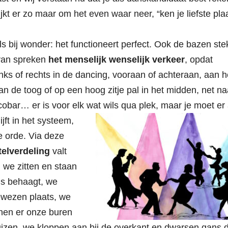
ijkt er zo maar om het even waar neer, “ken je liefste pla
als bij wonder: het functioneert perfect. Ook de bazen st
 van spreken
het menselijk wenselijk verkeer
, opdat
inks of rechts in de dancing, vooraan of achteraan, aan h
an de toog of op een hoog zitje pal in het midden, net na
cobar… er is voor elk wat wils qua plek, maar je moet er 
ijft in het systeem,
e orde. Via deze
telverdeling
valt
: we zitten en staan
ns behaagt, we
ewezen plaats, we
nnen er onze buren
huizen, we kloppen aan bij de overkant en dwarsen gans 