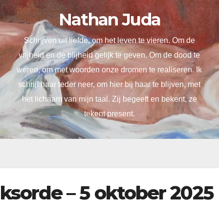
Nathan Juda
Schrijven uit liefde, om het leven te vieren. Om de
vrijheid en de blijheid gelijk te geven. Om de dood te
weren, om met woorden onze dromen te realiseren. Ik
schrijf haar teder neer, om hier bij haar te blijven, met
het lichaam van mijn taal. Zij begeeft en bekent, ze
tekent present.
sorde – 5 oktober 2025