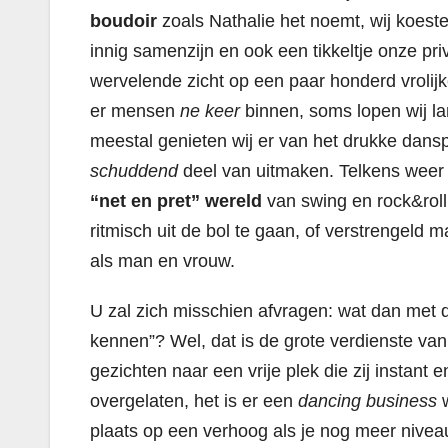
boudoir
zoals Nathalie het noemt, wij koester
innig samenzijn en ook een tikkeltje onze pr
wervelende zicht op een paar honderd vrolij
er mensen
ne keer
binnen, soms lopen wij la
meestal genieten wij er van het drukke da
schuddend
deel van uitmaken. Telkens weer 
“net en pret” wereld
van swing en rock&roll
ritmisch uit de bol te gaan, of verstrengeld 
als man en vrouw.
U zal zich misschien afvragen: wat dan met
kennen”? Wel, dat is de grote verdienste van
gezichten naar een vrije plek die zij instant 
overgelaten, het is er een
dancing business
w
plaats op een verhoog als je nog meer niveau