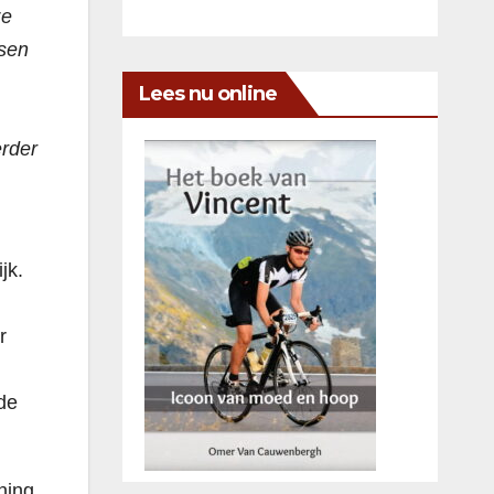
ze
ssen
Lees nu online
,
erder
jk.
r
de
ning