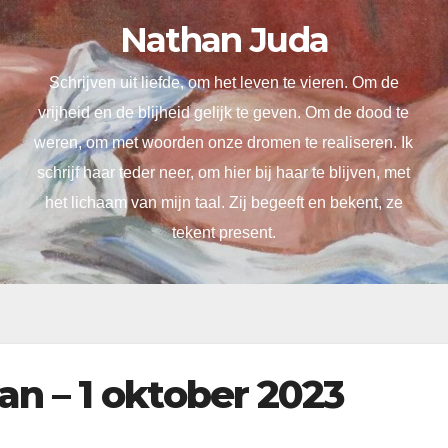
Nathan Juda
Schrijven uit liefde, om het leven te vieren. Om de
vrijheid en de blijheid gelijk te geven. Om de dood te
weren, om met woorden onze dromen te realiseren. Ik
schrijf haar teder neer, om hier bij haar te blijven, met
het lichaam van mijn taal. Zij begeeft en bekent, ze
tekent present.
n – 1 oktober 2023