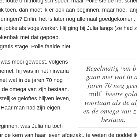
et foute ornithologisch spoor, maar Polle stelde het sche
 ik toen, dan moet ik er ook aan beginnen, maar hoe, lan
rdringen? Enfin, het is later nog allemaal goedgekomen,
 jobke als vogelwerker. Hij ging bij Julia langs (ze had z
ekenbak met dat gepoep.
atis stage, Polle faalde niet.
et was mooi geweest, volgens
Regelmatig van bil
 hemel, hij was in het nirwana
gaan met wat in 
et wat in de jaren 70 nog
jaren 70 nog gee
n de omega van zijn bestaan.
milf
heette gol
telijke geloftes blijven leven,
voortaan als de al
 Haar man had zijn eigen
en de omega van z
bestaan.
eginnen: was Julia nu toch
ar de kern van haar leven afgezakt, te weten de goddelij