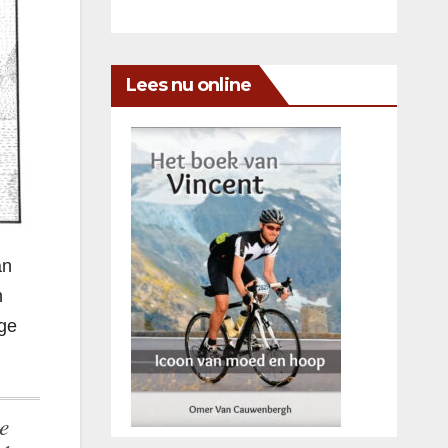
Lees nu online
an
n
ige