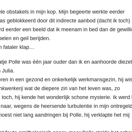
 obstakels in mijn kop. Mijn begeerte werkte eerder
s geblokkeerd door dit indirecte aanbod (dacht ik toch) 
erd eerder een beeld dat ik meenam in bed dan de gewill
elen en geil berijden.
n fataler klap…
tje Polle was één jaar ouder dan ik en aanhoorde dieze
 Julia.
ren in een gezond en onkerkelijk werkmansgezin, hij wis
nkwerkerij
wat de diepere zin van het leven was, zo
 toch, hij kende het wonderlijk schone mysterie. Ik werd 
 naar, wegens de heersende turbulentie in mijn ontregel
moest niet lang aandringen bij Polle, hij verklapte het mij