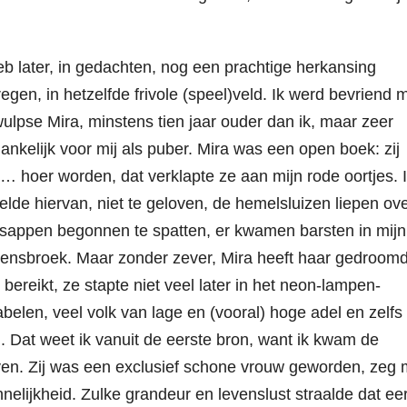
eb later, in gedachten, nog een prachtige herkansing
egen, in hetzelfde frivole (speel)veld. Ik werd bevriend 
ulpse Mira, minstens tien jaar ouder dan ik, maar zeer
ankelijk voor mij als puber. Mira was een open boek: zij
… hoer worden, dat verklapte ze aan mijn rode oortjes. 
elde hiervan, niet te geloven, de hemelsluizen liepen ove
 sappen begonnen te spatten, er kwamen barsten in mijn
gensbroek. Maar zonder zever, Mira heeft haar gedroom
 bereikt, ze stapte niet veel later in het neon-lampen-
belen, veel volk van lage en (vooral) hoge adel en zelfs
. Dat weet ik vanuit de eerste bron, want ik kwam de
ven. Zij was een exclusief schone vrouw geworden, zeg
nelijkheid. Zulke grandeur en levenslust straalde dat eer