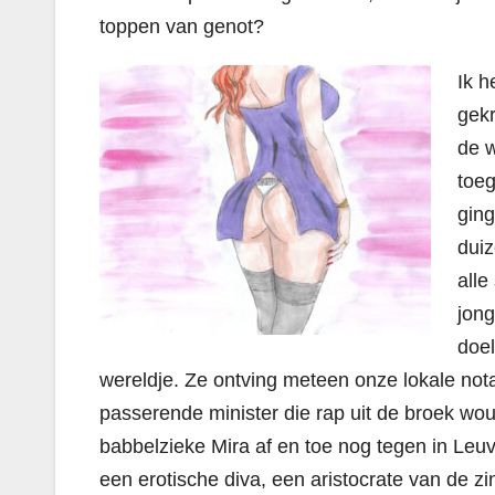
toppen van genot?
Ik h
gekr
de w
toeg
ging
duiz
alle
jon
doel
wereldje. Ze ontving meteen onze lokale nota
passerende minister die rap uit de broek wou
babbelzieke Mira af en toe nog tegen in Leu
een erotische diva, een aristocrate van de zin