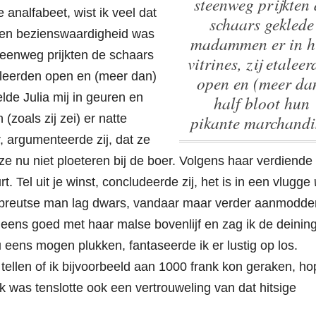
steenweg prijkten 
 analfabeet, wist ik veel dat
schaars geklede
een bezienswaardigheid was
madammen er in 
teenweg prijkten de schaars
vitrines, zij etalee
aleerden open en (meer dan)
open en (meer da
lde Julia mij in geuren en
half bloot hun
pikante marchandi
(zoals zij zei) er natte
 argumenteerde zij, dat ze
e nu niet ploeteren bij de boer. Volgens haar verdiende 
. Tel uit je winst, concludeerde zij, het is in een vlugge
s preutse man lag dwars, vandaar maar verder aanmodde
 eens goed met haar malse bovenlijf en zag ik de deining
 eens mogen plukken, fantaseerde ik er lustig op los.
ellen of ik bijvoorbeeld aan 1000 frank kon geraken, h
ik was tenslotte ook een vertrouweling van dat hitsige