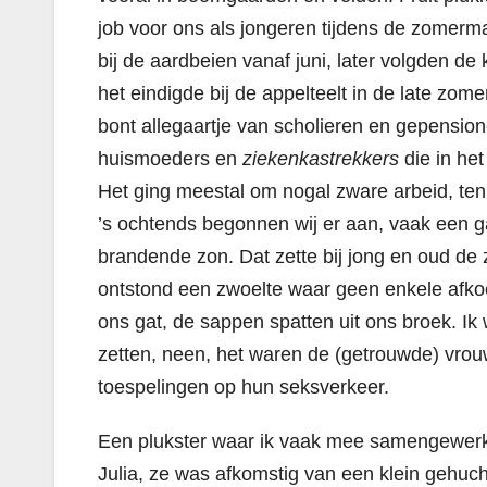
job voor ons als jongeren tijdens de zomer
bij de aardbeien vanaf juni, later volgden de
het eindigde bij de appelteelt in de late zo
bont allegaartje van scholieren en gepensio
huismoeders en
ziekenkastrekkers
die in het
Het ging meestal om nogal zware arbeid, ten
’s ochtends begonnen wij er aan, vaak een 
brandende zon. Dat zette bij jong en oud de z
ontstond een zwoelte waar geen enkele afko
ons gat, de sappen spatten uit ons broek. I
zetten, neen, het waren de (getrouwde) vro
toespelingen op hun seksverkeer.
Een plukster waar ik vaak mee samengewerk
Julia, ze was afkomstig van een klein gehucht 