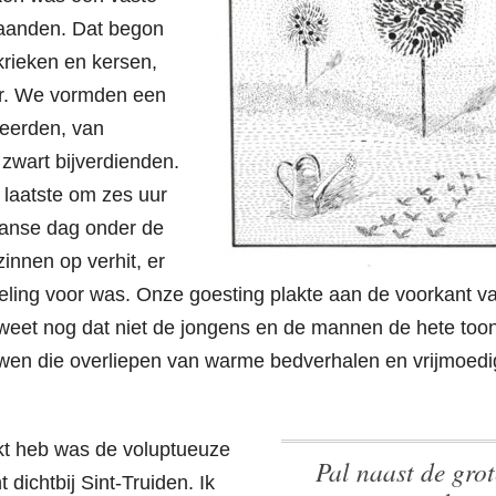
maanden. Dat begon
 krieken en kersen,
mer. We vormden een
neerden, van
 zwart bijverdienden.
 laatste om zes uur
ganse dag onder de
innen op verhit, er
eling voor was. Onze goesting plakte aan de voorkant v
k weet nog dat niet de jongens en de mannen de hete too
uwen die overliepen van warme bedverhalen en vrijmoed
t heb was de voluptueuze
Pal naast de grote
dichtbij Sint-Truiden. Ik