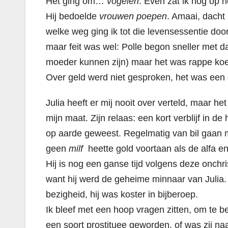
Het ging om…
vogelen
.
Even zat ik nog op h
Hij bedoelde
vrouwen poepen
. Amaai, dacht
welke weg ging ik tot die levensessentie doo
maar feit was wel: Polle begon sneller met dat
moeder kunnen zijn) maar het was rappe ko
Over geld werd niet gesproken, het was een gr
Julia heeft er mij nooit over verteld, maar h
mijn maat. Zijn relaas: een kort verblijf in de
op aarde geweest.
Regelmatig van bil gaan m
geen
milf
heette gold voortaan als de alfa e
Hij is nog een ganse tijd volgens deze onchris
want hij werd de geheime minnaar van Julia.
bezigheid, hij was koster in bijberoep.
Ik bleef met een hoop vragen zitten, om te b
een soort prostituee geworden, of was zij na