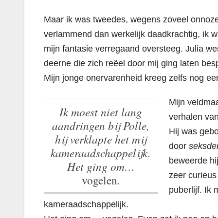
Maar ik was tweedes, wegens zoveel onnozele
verlammend dan werkelijk daadkrachtig, ik wa
mijn fantasie verregaand oversteeg. Julia w
deerne die zich reëel door mij ging laten besp
Mijn jonge onervarenheid kreeg zelfs nog ee
Mijn veldmaa
Ik moest niet lang
verhalen van
aandringen bij Polle,
Hij was gebo
hij verklapte het mij
door
seksde
kameraadschappelijk.
beweerde hij
Het ging om…
zeer curieus
vogelen
.
puberlijf.
Ik 
kameraadschappelijk.