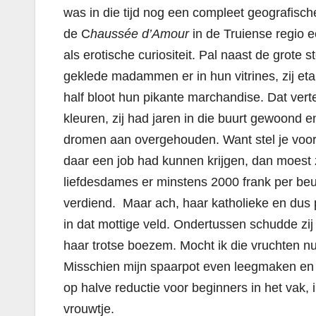
was in die tijd nog een compleet geografische
de C
haussée d’Amour
in de Truiense regio 
als erotische curiositeit.
Pal naast de grote s
geklede madammen er in hun vitrines, zij et
half bloot hun pikante marchandise.
Dat verte
kleuren, zij had jaren in die buurt gewoond en 
dromen aan overgehouden. Want stel je voor,
daar een job had kunnen krijgen, dan moest z
liefdesdames er minstens 2000 frank per beurt
verdiend. Maar ach, haar katholieke en du
in dat mottige veld. Ondertussen schudde zij
haar trotse boezem. Mocht ik die vruchten nu
Misschien mijn spaarpot even leegmaken en t
op halve reductie voor beginners in het vak, 
vrouwtje.