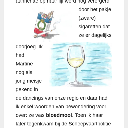
aanrichtte op haar lijf
werd nog verergerd
door het pakje
(zware)
sigaretten dat
ze er dagelijks
doorjoeg. Ik
had
Martine
nog als
jong meisje
gekend in
de dancings van onze regio en daar had
ik enkel woorden van bewondering voor
over: ze was
bloedmooi
. Toen ik haar
later tegenkwam bij de Scheepvaartpolitie