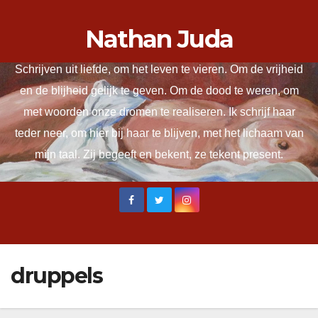
Ga
Nathan Juda
naar
de
Schrijven uit liefde, om het leven te vieren. Om de vrijheid
inhoud
en de blijheid gelijk te geven. Om de dood te weren, om
met woorden onze dromen te realiseren. Ik schrijf haar
teder neer, om hier bij haar te blijven, met het lichaam van
mijn taal. Zij begeeft en bekent, ze tekent present.
druppels