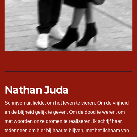
Nathan Juda
Schrijven uit liefde, om het leven te vieren. Om de vrijheid
en de blijheid gelijk te geven. Om de dood te weren, om
met woorden onze dromen te realiseren. Ik schrijf haar
teder neer, om hier bij haar te blijven, met het lichaam van