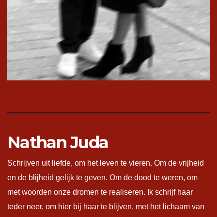
Nathan Juda
Schrijven uit liefde, om het leven te vieren. Om de vrijheid
en de blijheid gelijk te geven. Om de dood te weren, om
met woorden onze dromen te realiseren. Ik schrijf haar
teder neer, om hier bij haar te blijven, met het lichaam van