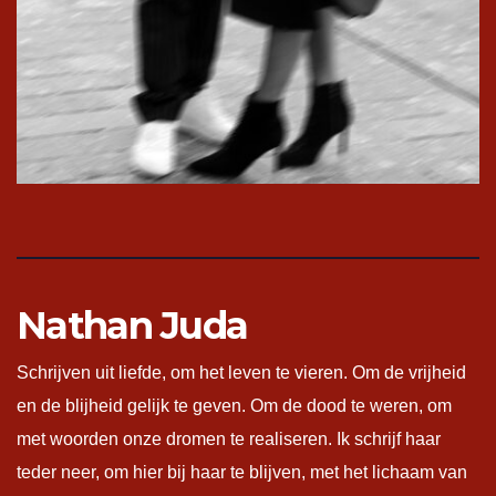
Nathan Juda
Schrijven uit liefde, om het leven te vieren. Om de vrijheid
en de blijheid gelijk te geven. Om de dood te weren, om
met woorden onze dromen te realiseren. Ik schrijf haar
teder neer, om hier bij haar te blijven, met het lichaam van