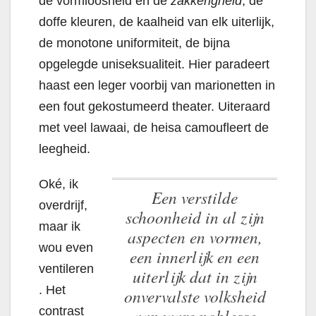
de vormloosheid en de
zakkerigheid
, de
doffe kleuren, de kaalheid van elk uiterlijk,
de monotone uniformiteit, de bijna
opgelegde uniseksualiteit. Hier paradeert
haast een leger voorbij van marionetten in
een fout gekostumeerd theater. Uiteraard
met veel lawaai, de heisa camoufleert de
leegheid.
Oké, ik
een verstilde
overdrijf,
schoonheid in al zijn
maar ik
aspecten en vormen,
wou even
een innerlijk en een
ventileren
uiterlijk dat in zijn
. Het
onvervalste volksheid
contrast
aan ware noblesse