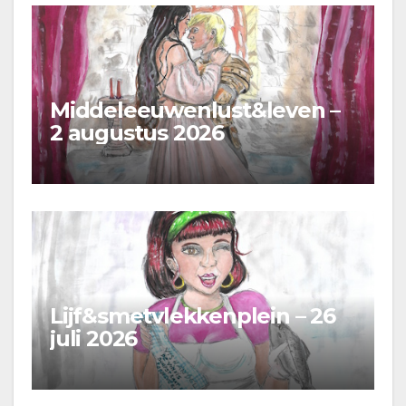
Middeleeuwenlust&leven –
2 augustus 2026
Lijf&smetvlekkenplein – 26
juli 2026