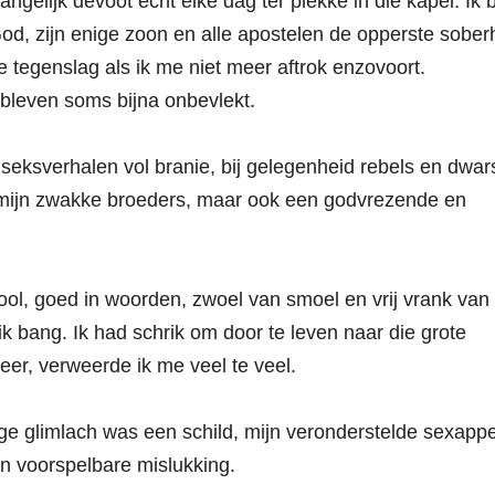
elijk devoot echt élke dag ter plekke in die kapel. Ik 
, zijn enige zoon en alle apostelen de opperste sober
le tegenslag als ik me niet meer aftrok enzovoort.
 bleven soms bijna onbevlekt.
 seksverhalen vol branie, bij gelegenheid rebels en dwar
 mijn zwakke broeders, maar ook een godvrezende en
ool, goed in woorden, zwoel van smoel en vrij vrank van 
ik bang. Ik had schrik om door te leven naar die grote
er, verweerde ik me veel te veel.
ge glimlach was een schild, mijn veronderstelde sexapp
en voorspelbare mislukking.