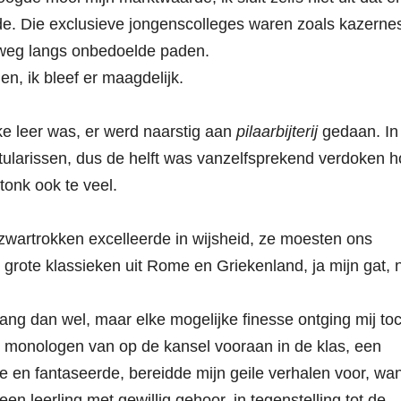
de. Die exclusieve jongenscolleges waren zoals kazerne
 weg langs onbedoelde paden.
n, ik bleef er maagdelijk.
ke leer was, er werd naarstig aan
pilaarbijterij
gedaan. In
titularissen, dus de helft was vanzelfsprekend verdoken 
tonk ook te veel.
 zwartrokken excelleerde in wijsheid, ze moesten ons
rote klassieken uit Rome en Griekenland, ja mijn gat, 
lang dan wel, maar elke mogelijke finesse ontging mij to
 monologen van op de kansel vooraan in de klas, een
me en fantaseerde, bereidde mijn geile verhalen voor, wa
en leerling met gewillig gehoor, in tegenstelling tot de