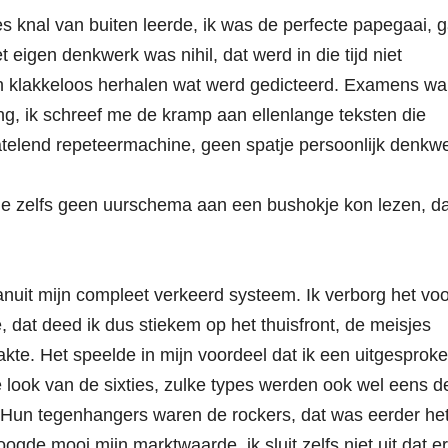
lles knal van buiten leerde, ik was de perfecte papegaai, 
t eigen denkwerk was nihil, dat werd in die tijd niet
an klakkeloos herhalen wat werd gedicteerd. Examens wa
g, ik schreef me de kramp aan ellenlange teksten die
atelend repeteermachine, geen spatje persoonlijk denkw
rige zelfs geen uurschema aan een bushokje kon lezen, da
anuit mijn compleet verkeerd systeem. Ik verborg het voo
, dat deed ik dus stiekem op het thuisfront, de meisjes
kte. Het speelde in mijn voordeel dat ik een uitgesprok
 look van de sixties, zulke types werden ook wel eens d
. Hun tegenhangers waren de rockers, dat was eerder he
oogde mooi mijn marktwaarde, ik sluit zelfs niet uit dat er