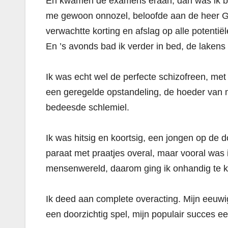
En kwamen de examens eraan, dan was ik bang
me gewoon onnozel, beloofde aan de heer God
verwachtte korting en afslag op alle potentië
En ’s avonds bad ik verder in bed, de lakens
Ik was echt wel de perfecte schizofreen, met
een geregelde opstandeling, de hoeder van
bedeesde schlemiel.
Ik was hitsig en koortsig, een jongen op de d
paraat met praatjes overal, maar vooral was 
mensenwereld, daarom ging ik onhandig te ke
Ik deed aan complete overacting. Mijn eeuwi
een doorzichtig spel, mijn populair succes e