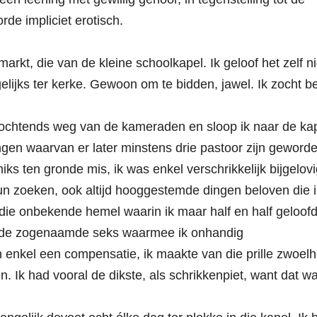
rde impliciet erotisch.
markt, die van de kleine schoolkapel. Ik geloof het zelf ni
elijks ter kerke. Gewoon om te bidden, jawel. Ik zocht be
s ochtends weg van de kameraden en sloop ik naar de kap
gen waarvan er later minstens drie pastoor zijn geworde
ks ten gronde mis, ik was enkel verschrikkelijk bijgelovi
eun zoeken, ook altijd hooggestemde dingen beloven die i
ie onbekende hemel waarin ik maar half en half geloofd
n de zogenaamde seks waarmee ik onhandig
 enkel een compensatie, ik maakte van die prille zwoelh
 Ik had vooral de dikste, als schrikkenpiet, want dat wa