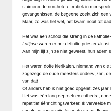
sluimerende non-hetero erotiek in meespeel
gevangenissen, de begeerte zoekt zich een
Maar, zo was het wel, het kwam nooit tot dade
Het was een school die streng in de katholie
Latijnse
waren er per definitie priesters-klas
Aan mijn lijf zijn ze niet geweest, hun adem s
Het waren doffe klerikalen, niemand van die
zogezegd de oude meesters onderwijzen, de g
van dat!
Of anders heb ik niet goed opgelet, zes jaar 
Het was één lang gepreek ex cathedra, dode
repetitief éénrichtingsverkeer. Ik verveelde 
speelplaats was mijn favoriete arena. Ik was e