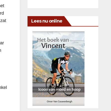
het
rd
 zat
Lees nu online
aar
n
nkel