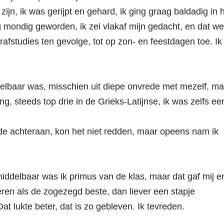
jn, ik was gerijpt en gehard, ik ging graag baldadig in 
g mondig geworden, ik zei vlakaf mijn gedacht, en dat we
afstudies ten gevolge, tot op zon- en feestdagen toe. Ik
andelbaar was, misschien uit diepe onvrede met mezelf, m
ing, steeds top drie in de Grieks-Latijnse, ik was zelfs ee
lde achteraan, kon het niet redden, maar opeens nam ik
middelbaar was ik primus van de klas, maar dat gaf mij e
teren als de zogezegd beste, dan liever een stapje
at lukte beter, dat is zo gebleven. Ik tevreden.