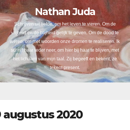
Nathan Juda
Schrijven uit liefde, om het leven te vieren. Om de
vrijheid en de blijheid gelijk te geven. Om de dood te
weren, om met woorden onze dromen te realiseren. Ik
schrijf haar teder neer, om hier bij haar te blijven, met
het lichaam van mijn taal. Zij begeeft en bekent, ze
tekent present.
9 augustus 2020