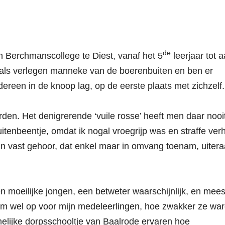
de
an Berchmanscollege te Diest, vanaf het 5
leerjaar tot 
 als verlegen manneke van de boerenbuiten en ben er
dereen in de knoop lag, op de eerste plaats met zichzelf.
den. Het denigrerende ‘vuile rosse’ heeft men daar nooi
uitenbeentje, omdat ik nogal vroegrijp was en straffe ver
ijn vast gehoor, dat enkel maar in omvang toenam, uitera
n moeilijke jongen, een betweter waarschijnlijk, en mees
am wel op voor mijn medeleerlingen, hoe zwakker ze war
melijke dorpsschooltje van Baalrode ervaren hoe