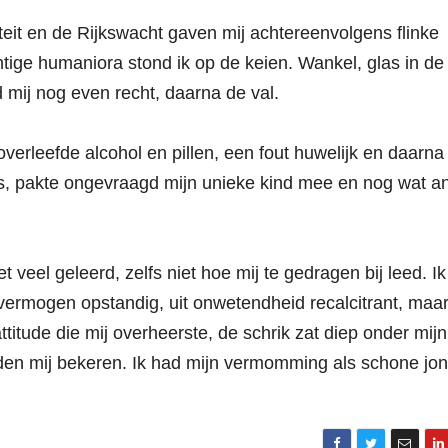
it en de Rijkswacht gaven mij achtereenvolgens flinke
tige humaniora stond ik op de keien. Wankel, glas in de
 mij nog even recht, daarna de val.
overleefde alcohol en pillen, een fout huwelijk en daarna
 pakte ongevraagd mijn unieke kind mee en nog wat a
veel geleerd, zelfs niet hoe mij te gedragen bij leed. I
nvermogen opstandig, uit onwetendheid recalcitrant, maa
titude die mij overheerste, de schrik zat diep onder mijn
en mij bekeren. Ik had mijn vermomming als schone jo