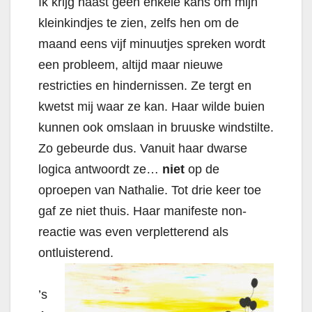
Ik krijg haast geen enkele kans om mijn
kleinkindjes te zien, zelfs hen om de
maand eens vijf minuutjes spreken wordt
een probleem, altijd maar nieuwe
restricties en hindernissen. Ze tergt en
kwetst mij waar ze kan. Haar wilde buien
kunnen ook omslaan in bruuske windstilte.
Zo gebeurde dus. Vanuit haar dwarse
logica antwoordt ze…
niet
op de
oproepen van Nathalie. Tot drie keer toe
gaf ze niet thuis. Haar manifeste non-
reactie was even verpletterend als
ontluisterend.
’s