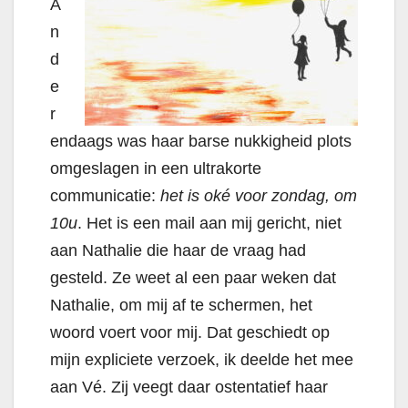
A
n
d
e
r
endaags was haar barse nukkigheid plots
omgeslagen in een ultrakorte
communicatie:
het is oké voor zondag, om
10u
. Het is een mail aan mij gericht, niet
aan Nathalie die haar de vraag had
gesteld. Ze weet al een paar weken dat
Nathalie, om mij af te schermen, het
woord voert voor mij. Dat geschiedt op
mijn expliciete verzoek, ik deelde het mee
aan Vé. Zij veegt daar ostentatief haar