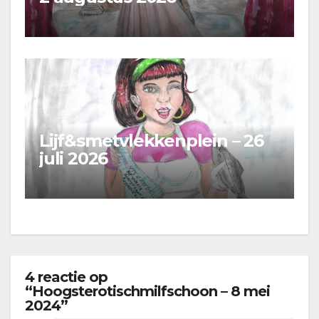
Lijf&smetvlekkenplein – 26
juli 2026
4 reactie op
“Hoogsterotischmilfschoon – 8 mei
2024”