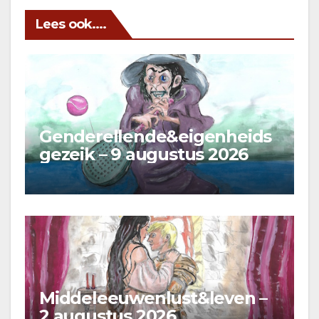
Lees ook....
Genderellende&eigenheids
gezeik – 9 augustus 2026
Middeleeuwenlust&leven –
2 augustus 2026