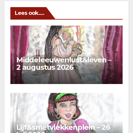
Lees ook....
Middeleeuwenlust&leven –
2 augustus 2026
Lijf&smetvlekkenplein – 26