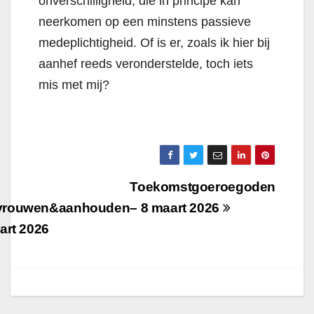
onverschilligheid, die in principe kan
neerkomen op een minstens passieve
medeplichtigheid. Of is er, zoals ik hier bij
aanhef reeds veronderstelde, toch iets
mis met mij?
Berichtnavigatie
Toekomstgoeroegoden
vrouwen&aanhouden
– 8 maart 2026
art 2026