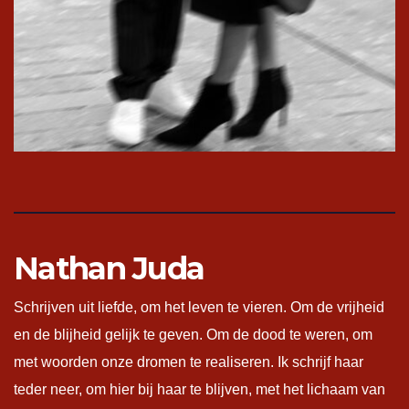
Nathan Juda
Schrijven uit liefde, om het leven te vieren. Om de vrijheid
en de blijheid gelijk te geven. Om de dood te weren, om
met woorden onze dromen te realiseren. Ik schrijf haar
teder neer, om hier bij haar te blijven, met het lichaam van