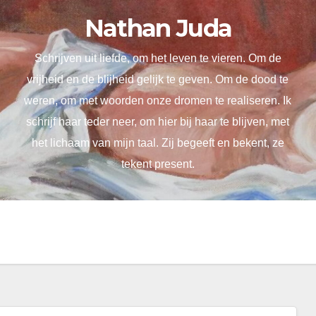
Nathan Juda
Schrijven uit liefde, om het leven te vieren. Om de
vrijheid en de blijheid gelijk te geven. Om de dood te
weren, om met woorden onze dromen te realiseren. Ik
schrijf haar teder neer, om hier bij haar te blijven, met
het lichaam van mijn taal. Zij begeeft en bekent, ze
tekent present.