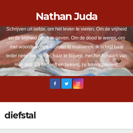
Ga
Nathan Juda
naar
de
Schrijven uit liefde, om het leven te vieren. Om de vrijheid
inhoud
en de blijheid gelijk te geven. Om de dood te weren, om
met woorden onze dromen te realiseren. Ik schrijf haar
teder neer, om hier bij haar te blijven, met het lichaam van
mijn taal. Zij begeeft en bekent, ze tekent present.
diefstal