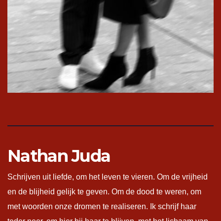
Nathan Juda
Schrijven uit liefde, om het leven te vieren. Om de vrijheid
en de blijheid gelijk te geven. Om de dood te weren, om
met woorden onze dromen te realiseren. Ik schrijf haar