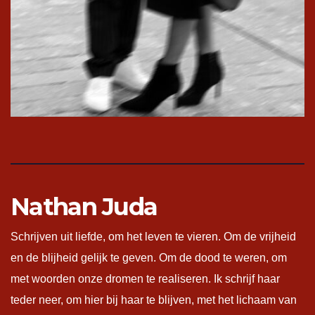
Nathan Juda
Schrijven uit liefde, om het leven te vieren. Om de vrijheid
en de blijheid gelijk te geven. Om de dood te weren, om
met woorden onze dromen te realiseren. Ik schrijf haar
teder neer, om hier bij haar te blijven, met het lichaam van