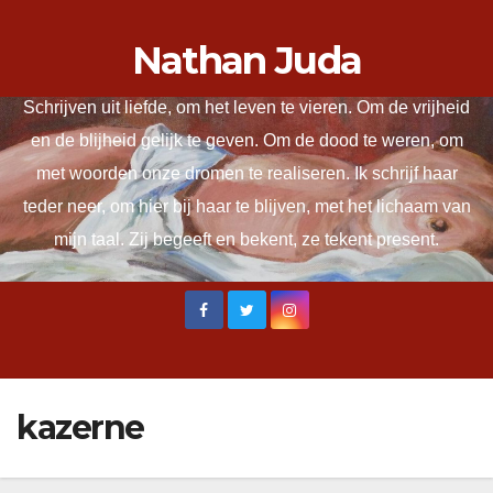
Ga
Nathan Juda
naar
de
Schrijven uit liefde, om het leven te vieren. Om de vrijheid
inhoud
en de blijheid gelijk te geven. Om de dood te weren, om
met woorden onze dromen te realiseren. Ik schrijf haar
teder neer, om hier bij haar te blijven, met het lichaam van
mijn taal. Zij begeeft en bekent, ze tekent present.
kazerne