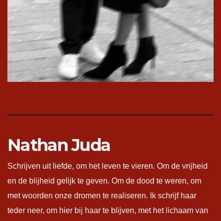
Nathan Juda
Schrijven uit liefde, om het leven te vieren. Om de vrijheid
en de blijheid gelijk te geven. Om de dood te weren, om
met woorden onze dromen te realiseren. Ik schrijf haar
teder neer, om hier bij haar te blijven, met het lichaam van