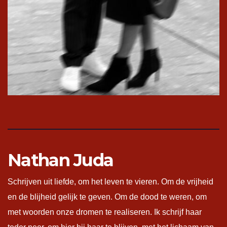
Nathan Juda
Schrijven uit liefde, om het leven te vieren. Om de vrijheid
en de blijheid gelijk te geven. Om de dood te weren, om
met woorden onze dromen te realiseren. Ik schrijf haar