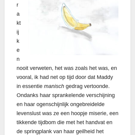
r
a
kt
ij
k
e
n
nooit verweten, het was zoals het was, en
vooral, ik had net op tijd door dat Maddy
in essentie
manisch
gedrag vertoonde.
Ondanks haar sprankelende verschijning
en haar ogenschijnlijk ongebreidelde
levenslust was ze een hoopje miserie, een
tikkende tijdbom die met het handvat en
de springplank van haar geilheid het