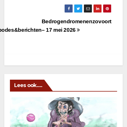
Berichtnavigatie
Bedrogendromenenzovoort
bodes&berichten
– 17 mei 2026
Lees ook....