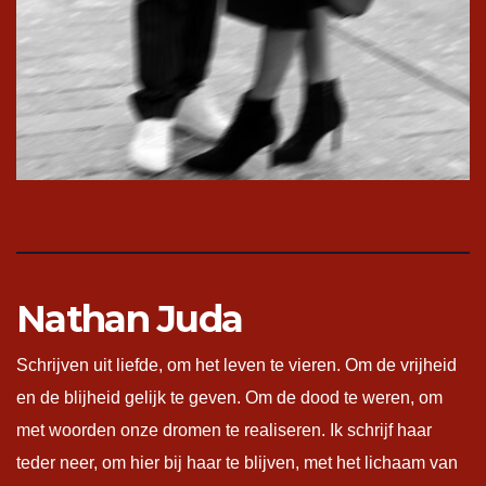
Nathan Juda
Schrijven uit liefde, om het leven te vieren. Om de vrijheid
en de blijheid gelijk te geven. Om de dood te weren, om
met woorden onze dromen te realiseren. Ik schrijf haar
teder neer, om hier bij haar te blijven, met het lichaam van