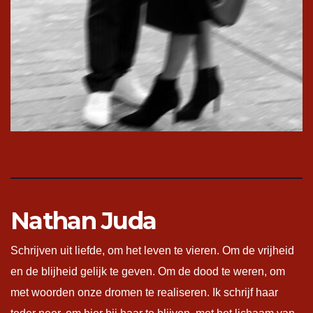
Nathan Juda
Schrijven uit liefde, om het leven te vieren. Om de vrijheid
en de blijheid gelijk te geven. Om de dood te weren, om
met woorden onze dromen te realiseren. Ik schrijf haar