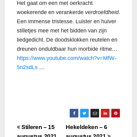
Het gaat om een met oerkracht
woekerende en verankerde
verdroefdheid
.
Een immense tristesse. Luister en huiver
stilletjes mee met het bidden van zijn
liedgedicht. De doodsklokken reutelen en
dreunen onduldbaar hun morbide ritme…
https://www.youtube.com/watch?v=MfW-
5n2sdLs
…
Berichtnavigatie
Stileren – 15
Hekeldeken – 6
augustus 2021
augustus 2021