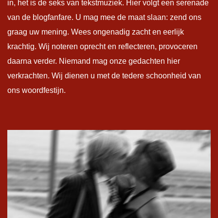
in, het is de seks van tekstmuziek. Hier volgt een serenade
van de blogfanfare. U mag mee de maat slaan: zend ons
graag uw mening. Wees ongenadig zacht en eerlijk
krachtig. Wij noteren oprecht en reflecteren, provoceren
daarna verder. Niemand mag onze gedachten hier
verkrachten. Wij dienen u met de tedere schoonheid van
ons woordfestijn.