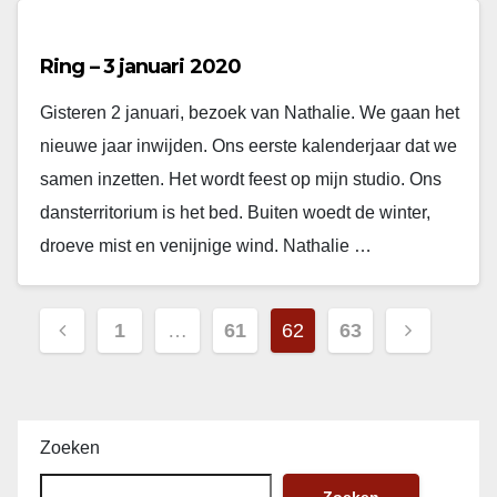
Ring – 3 januari 2020
Gisteren 2 januari, bezoek van Nathalie. We gaan het
nieuwe jaar inwijden. Ons eerste kalenderjaar dat we
samen inzetten. Het wordt feest op mijn studio. Ons
dansterritorium is het bed. Buiten woedt de winter,
droeve mist en venijnige wind. Nathalie …
Berichten
1
…
61
62
63
paginering
Zoeken