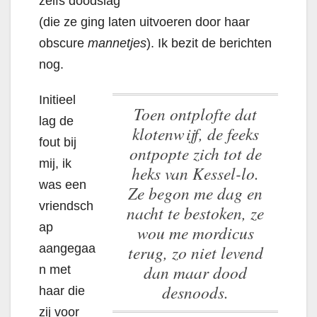
zelfs doodslag
(die ze ging laten uitvoeren door haar
obscure
mannetjes
). Ik bezit de berichten
nog.
Initieel
Toen ontplofte dat
lag de
klotenwijf, de feeks
fout bij
ontpopte zich tot de
mij, ik
heks van Kessel-lo.
was een
Ze begon me dag en
vriendsch
nacht te bestoken, ze
ap
wou me mordicus
terug, zo niet levend
aangegaa
dan maar dood
n met
desnoods.
haar die
zij voor