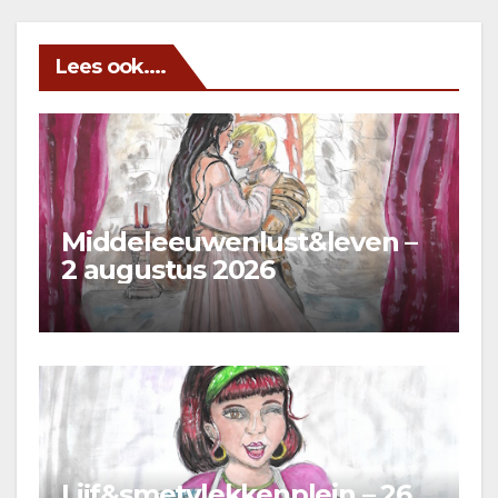
Lees ook....
Middeleeuwenlust&leven –
2 augustus 2026
Lijf&smetvlekkenplein – 26