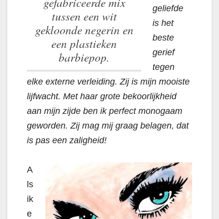
gefabriceerde mix
geliefde
tussen een wit
is het
gekloonde negerin en
beste
een plastieken
gerief
barbiepop.
tegen
elke externe verleiding. Zij is mijn mooiste
lijfwacht. Met haar grote bekoorlijkheid
aan mijn zijde ben ik perfect monogaam
geworden. Zij mag mij graag belagen, dat
is pas een zaligheid!
A
ls
ik
e