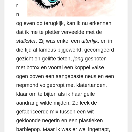
r
n
og even op terugkijk, kan ik nu erkennen
dat ik me te pletter verveelde met de
stalkster
. Zij was enkel een
uiterlijk
, en in
die tijd al fameus bijgewerkt: gecorrigeerd
gezicht en gelifte tieten,
jong
gespoten
met botox en vooral een koppel valse
ogen boven een aangepaste neus en een
nepmond volgepropt met klatertanden,
klaar om te bijten als ik haar geile
aandrang wilde mijden.
Ze leek de
gefabriceerde mix tussen een wit
gekloonde negerin en een plastieken
barbiepop.
Maar ik was er wel ingetrapt,