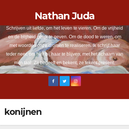
Ga
Nathan Juda
naar
de
Schrijven uit liefde, om het leven te vieren. Om de vrijheid
inhoud
en de blijheid gelijk te geven. Om de dood te weren, om
met woorden onze dromen te realiseren. Ik schrijf haar
teder neer, om hier bij haar te blijven, met het lichaam van
mijn taal. Zij begeeft en bekent, ze tekent present.
konijnen