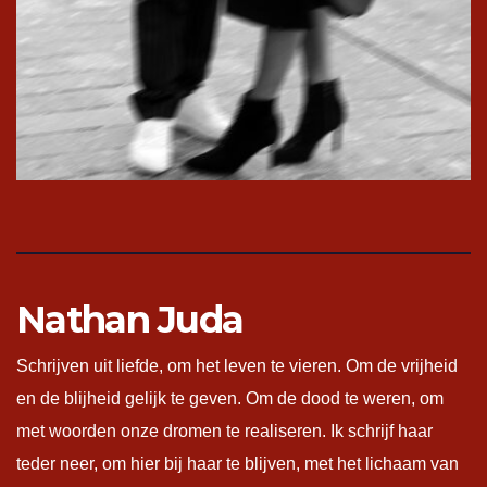
Nathan Juda
Schrijven uit liefde, om het leven te vieren. Om de vrijheid
en de blijheid gelijk te geven. Om de dood te weren, om
met woorden onze dromen te realiseren. Ik schrijf haar
teder neer, om hier bij haar te blijven, met het lichaam van