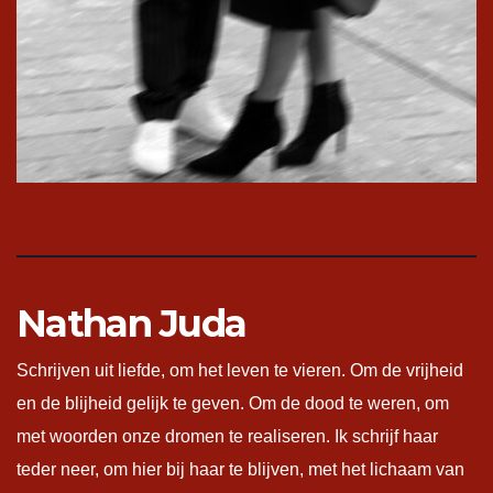
Nathan Juda
Schrijven uit liefde, om het leven te vieren. Om de vrijheid
en de blijheid gelijk te geven. Om de dood te weren, om
met woorden onze dromen te realiseren. Ik schrijf haar
teder neer, om hier bij haar te blijven, met het lichaam van