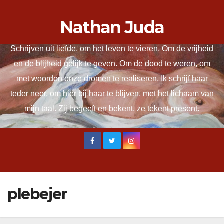
Ga
Nathan Juda
naar
de
Schrijven uit liefde, om het leven te vieren. Om de vrijheid
inhoud
en de blijheid gelijk te geven. Om de dood te weren, om
met woorden onze dromen te realiseren. Ik schrijf haar
teder neer, om hier bij haar te blijven, met het lichaam van
mijn taal. Zij begeeft en bekent, ze tekent present.
plebejer