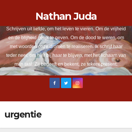
Ga
Nathan Juda
naar
de
Schrijven uit liefde, om het leven te vieren. Om de vrijheid
inhoud
en de blijheid gelijk te geven. Om de dood te weren, om
met woorden onze dromen te realiseren. Ik schrijf haar
teder neer, om hier bij haar te blijven, met het lichaam van
mijn taal. Zij begeeft en bekent, ze tekent present.
urgentie