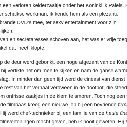
 een verloren kelderzaaltje onder het Koninklijk Paleis. 
mer schalkse werkman, ik kende hem als een plezante
ebrande DVD’s mee, ter sexy entertainment voor zijn
ijken.
wen en secretaresses schoven aan, het was er vrije toe
nkel dat ‘heet’ klopte.
op de deur werd gebonkt, een hoge afgezant van de Kon
hij vertikte het om mee te kijken en nam de ganse war
slag. In minder dan geen tijd werd de cineast van dienst
e rest van het verhaal verdween in de doofpot, die stee
om onfrisse zaakjes in de kiem te smoren. Toch nog een v
, de filmbaas kreeg een nieuwe job bij een bevriende
fir
 Hij werd chef-technieker bij een familie van de
haute fi
k filmvertoningen mocht geven, heb ik nooit geweten. Hij 