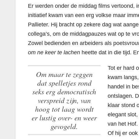
Er werden onder de middag films vertoond, in
initiatief kwam van een erg volkse maar im
Pallieter. Hij bracht op zekere dag wat aang
collega’s, om de middagpauzes wat op te vrol
Zowel bedienden en arbeiders als poetsvrou
om ne keer te lachen
heette dat in die tijd. E
Tot er hard 
Om maar te zeggen
kwam langs, 
dat spelletjes rond
handel in be
seks erg democratisch
ontslagen. D
verspreid zijn, van
klaar stond 
hoog tot laag wordt
elegant slot
er lustig over- en weer
van het Hof.
gevogeld.
Of hij er oo