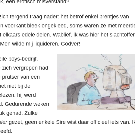
ik, een erotisch misverstand?
ch tergend traag nader: het betrof enkel prentjes van
hun voorkant bleek ongekleed, soms waren ze met meerd
lkaars edele delen. Wablief, ik was hier het slachtoffe
Men wilde mij liquideren. Godver!
ile boys-bedrijf.
ie zich vergrepen had
 prutser van een
t niet bij de
lezen, hij werd
erd. Gedurende weken
luk gehad. Zulke
ier
gezet, geen enkele Sire wist daar officieel iets van. 
leefd.