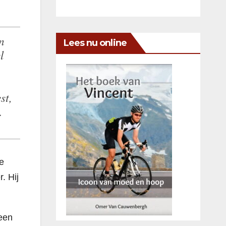
Lees nu online
l
st,
…
e
. Hij
een