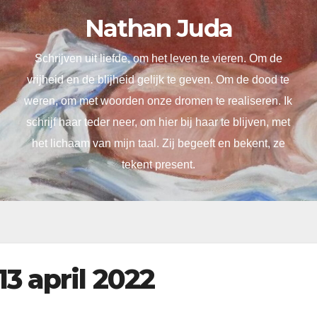
Nathan Juda
Schrijven uit liefde, om het leven te vieren. Om de
vrijheid en de blijheid gelijk te geven. Om de dood te
weren, om met woorden onze dromen te realiseren. Ik
schrijf haar teder neer, om hier bij haar te blijven, met
het lichaam van mijn taal. Zij begeeft en bekent, ze
tekent present.
3 april 2022