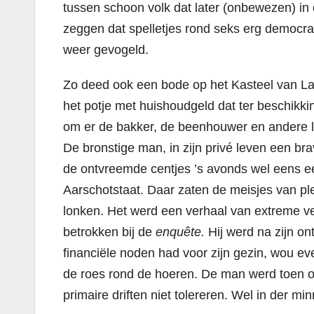
tussen schoon volk dat later (onbewezen) i
zeggen dat spelletjes rond seks erg democrati
weer gevogeld.
Zo deed ook een bode op het Kasteel van Lak
het potje met huishoudgeld dat ter beschikki
om er de bakker, de beenhouwer en andere l
De bronstige man, in zijn privé leven een br
de ontvreemde centjes ’s avonds wel eens e
Aarschotstaat. Daar zaten de meisjes van plez
lonken. Het werd een verhaal van extreme ver
betrokken bij de
enquête.
Hij werd na zijn on
financiële noden had voor zijn gezin, wou 
de roes rond de hoeren. De man werd toen 
primaire driften niet tolereren. Wel in der m