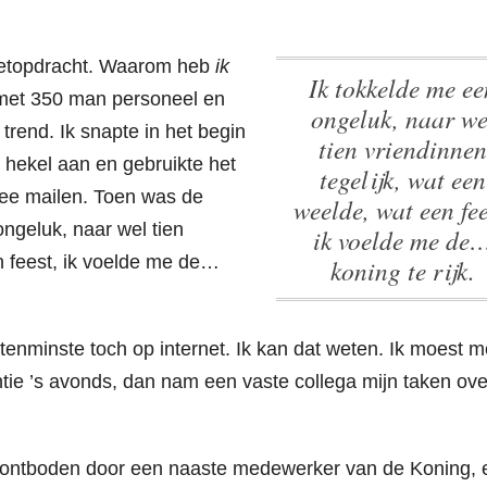
rnetopdracht. Waarom heb
ik
Ik tokkelde me een
r met 350 man personeel en
ongeluk, naar we
rend. Ik snapte in het begin
tien vriendinnen
n hekel aan en gebruikte het
tegelijk, wat een
mee mailen. Toen was de
weelde, wat een fee
ngeluk, naar wel tien
ik voelde me de
n feest, ik voelde me de…
koning te rijk.
tenminste toch op internet. Ik kan dat weten. Ik moest m
ie ’s avonds, dan nam een vaste collega mijn taken over
d ontboden door een naaste medewerker van de Koning, 