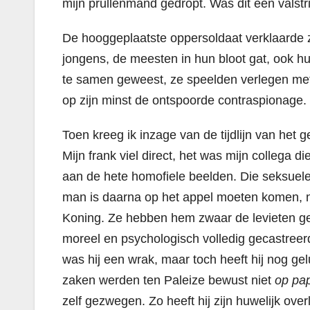
mijn prullenmand gedropt.
Was dit een valstr
De hooggeplaatste oppersoldaat verklaarde zi
jongens, de meesten in hun bloot gat, ook 
te samen geweest, ze speelden verlegen met e
op zijn minst de ontspoorde contraspionage. 
Toen kreeg ik inzage van de tijdlijn van het ge
Mijn frank viel direct, het was mijn collega d
aan de hete homofiele beelden. Die seksuele
man is daarna op het appel moeten komen, ne
Koning. Ze hebben hem zwaar de levieten ge
moreel en psychologisch volledig gecastre
was hij een wrak, maar toch heeft hij nog ge
zaken werden ten Paleize bewust niet
op pap
zelf gezwegen. Zo heeft hij zijn huwelijk over