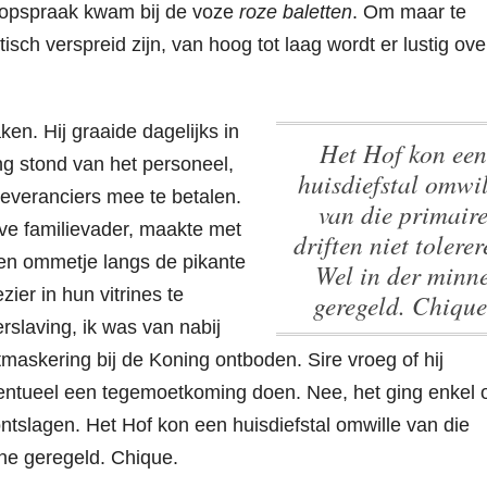
n opspraak kwam bij de voze
roze baletten
.
Om maar te
sch verspreid zijn, van hoog tot laag wordt er lustig ove
en. Hij graaide dagelijks in
Het Hof kon een
ng stond van het personeel,
huisdiefstal omwil
everanciers mee te betalen.
van die primair
ave familievader, maakte met
driften niet tolerer
en ommetje langs de pikante
Wel in der minn
ier in hun vitrines te
geregeld. Chique
slaving, ik was van nabij
tmaskering bij de Koning ontboden. Sire vroeg of hij
eventueel een tegemoetkoming doen. Nee, het ging enkel
ontslagen.
Het Hof kon een huisdiefstal omwille van die
inne geregeld. Chique.