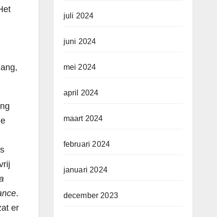
Het
juli 2024
juni 2024
gang,
mei 2024
april 2024
ing
maart 2024
me
februari 2024
ds
rij
januari 2024
ma
nance
.
december 2023
zat er