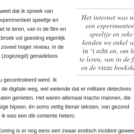
 weet dat ik spreek van
Het internet was nog
xperimenteel speeltje en
een experimentee
t te leren, van in de film en
speeltje en seks
broek vol goesting eigenlijk
kenden we enkel v
 zoveel hoger niveau, in de
in ‘t echt
en, om h
e (zogezegd) genadeloos
te leren, van in de 
en de
vieze
boeksk
u gecontroleerd werd. Ik
de digitale weg, wel wetende dat er militaire detectives
 laten genieten. Het waren allemaal macho mannen, die
ige bipsen, én soms vettig literair teksten, van gezond
 ik was een dik contente hetero.
oning is er nog eens een zwaar erotisch incident gewee